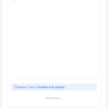
Taşınan Fonlar
Fiyat Endeks Değişimi
Hisse / Fon / Endeks Karşılaştır:
Yükleniyor…