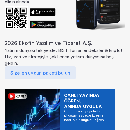
elinin altında.
2026 Ekofin Yazılım ve Ticaret A.Ş.
Yatırım dünyası tek yerde: BIST, fonlar, endeksler & kripto!
Hız, veri ve stratejiyle şekillenen yatırım dünyasına hoş
geldin.
Size en uygun paketi bulun
CANLI YAYINDA
ÖĞREN,
ANINDA UYGULA
Online canlı yayınlarla
piyasayı sadece izleme,
nasıl okunduğunu öğren.