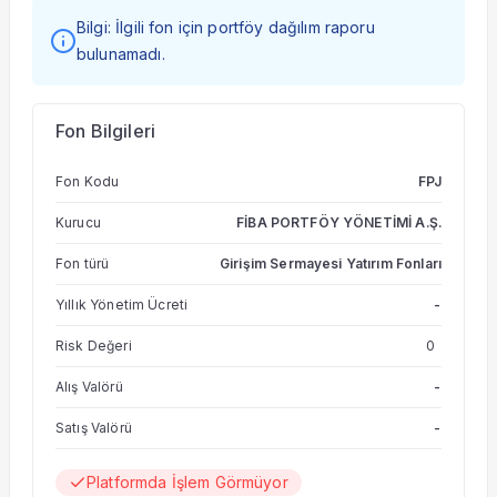
Bilgi: İlgili fon için portföy dağılım raporu
bulunamadı.
Fon Bilgileri
Fon Kodu
FPJ
Kurucu
FİBA PORTFÖY YÖNETİMİ A.Ş.
Fon türü
Girişim Sermayesi Yatırım Fonları
Yıllık Yönetim Ücreti
-
Risk Değeri
0
Alış Valörü
-
Satış Valörü
-
Platformda İşlem Görmüyor