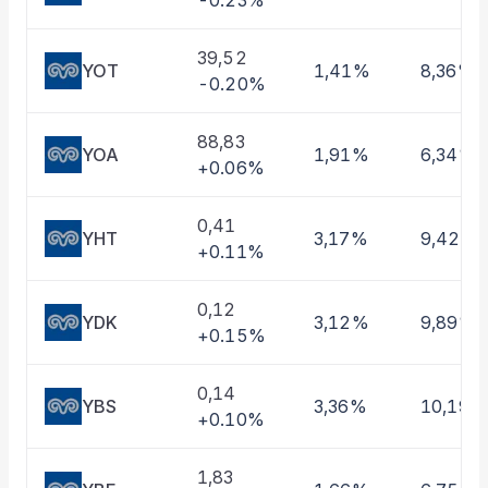
-0.23%
Taşınan Fonlar
Fiyat Endeks Değişimi
39,52
YOT
1,41%
8,36%
-0.20%
88,83
YOA
1,91%
6,34%
+0.06%
0,41
YHT
3,17%
9,42%
+0.11%
0,12
YDK
3,12%
9,89%
+0.15%
0,14
YBS
3,36%
10,19%
+0.10%
1,83