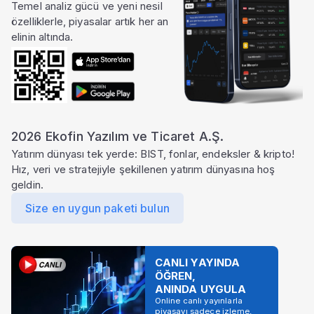
Temel analiz gücü ve yeni nesil
özelliklerle, piyasalar artık her an
elinin altında.
2026 Ekofin Yazılım ve Ticaret A.Ş.
Yatırım dünyası tek yerde: BIST, fonlar, endeksler & kripto!
Hız, veri ve stratejiyle şekillenen yatırım dünyasına hoş
geldin.
Size en uygun paketi bulun
CANLI YAYINDA
ÖĞREN,
ANINDA UYGULA
Online canlı yayınlarla
piyasayı sadece izleme,