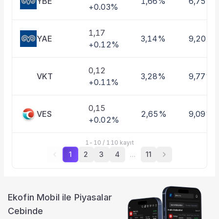
YBE
1,66%
6,75%
+0.03%
1,17
YAE
3,14%
9,20%
+0.12%
0,12
VKT
3,28%
9,77%
+0.11%
0,15
VES
2,65%
9,09%
+0.02%
1
-
10
/
110
kayıt
1
2
3
4
…
11
Ekofin Mobil ile Piyasalar
Cebinde