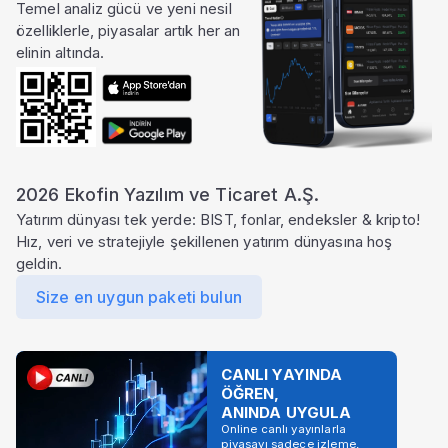
Temel analiz gücü ve yeni nesil
özelliklerle, piyasalar artık her an
elinin altında.
2026 Ekofin Yazılım ve Ticaret A.Ş.
Yatırım dünyası tek yerde: BIST, fonlar, endeksler & kripto!
Hız, veri ve stratejiyle şekillenen yatırım dünyasına hoş
geldin.
Size en uygun paketi bulun
CANLI YAYINDA
ÖĞREN,
ANINDA UYGULA
Online canlı yayınlarla
piyasayı sadece izleme,