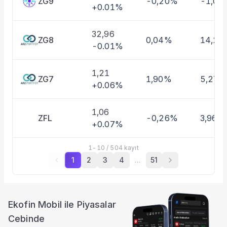
ZG9
-0,20%
-1,01
+0.01%
32,96
ZG8
0,04%
14,27
-0.01%
1,21
ZG7
1,90%
5,27%
+0.06%
1,06
ZFL
-0,26%
3,96%
+0.07%
1
-
10
/
504
kayıt
1
2
3
4
…
51
Ekofin Mobil ile Piyasalar
Cebinde