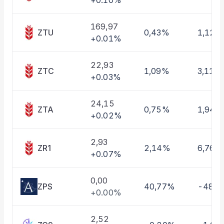
+0.10%
Taşınan Fonlar
Fiyat Endeks Değişimi
169,97
ZTU
0,43%
1,12%
+0.01%
22,93
ZTC
1,09%
3,11%
+0.03%
24,15
ZTA
0,75%
1,94%
+0.02%
2,93
ZR1
2,14%
6,76%
+0.07%
0,00
ZPS
40,77%
-48,
+0.00%
2,52