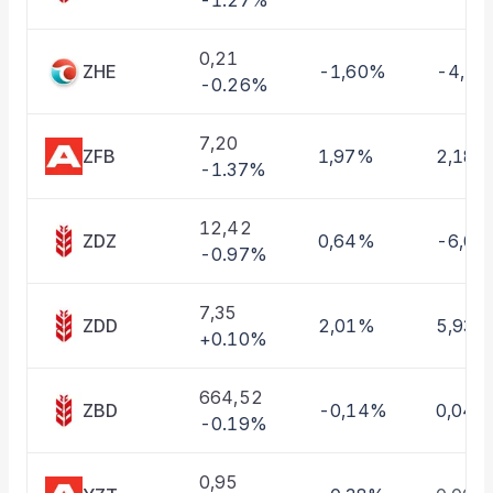
-1.27%
Taşınan Fonlar
Fiyat Endeks Değişimi
0,21
ZHE
-1,60%
-4,1
-0.26%
7,20
ZFB
1,97%
2,18%
-1.37%
12,42
ZDZ
0,64%
-6,0
-0.97%
7,35
ZDD
2,01%
5,93%
+0.10%
664,52
ZBD
-0,14%
0,04%
-0.19%
0,95