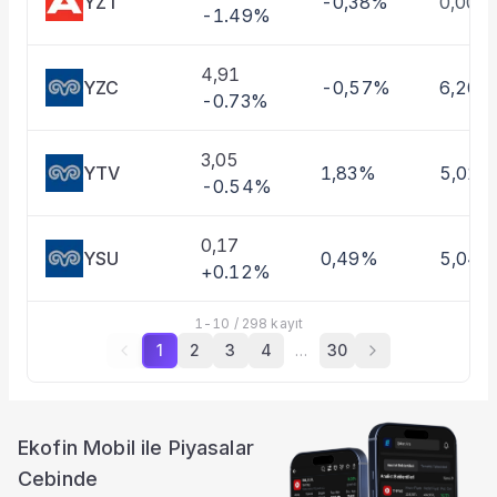
YZT
-0,38%
0,00%
-1.49%
4,91
YZC
-0,57%
6,20%
-0.73%
3,05
YTV
1,83%
5,01%
-0.54%
0,17
YSU
0,49%
5,04
+0.12%
1
-
10
/
298
kayıt
1
2
3
4
…
30
Ekofin Mobil ile Piyasalar
Cebinde