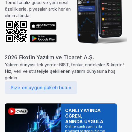
Temel analiz gücü ve yeni nesil
özelliklerle, piyasalar artık her an
elinin altında.
2026 Ekofin Yazılım ve Ticaret A.Ş.
Yatırım dünyası tek yerde: BIST, fonlar, endeksler & kripto!
Hız, veri ve stratejiyle şekillenen yatırım dünyasına hoş
geldin.
Size en uygun paketi bulun
CANLI YAYINDA
ÖĞREN,
ANINDA UYGULA
Online canlı yayınlarla
piyasayı sadece izleme,