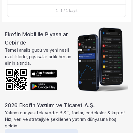
Taşınan Fonlar
1
-
1
/
1
kayıt
Fiyat Endeks Değişimi
Ekofin Mobil ile Piyasalar
Cebinde
Temel analiz gücü ve yeni nesil
özelliklerle, piyasalar artık her an
elinin altında.
2026 Ekofin Yazılım ve Ticaret A.Ş.
Yatırım dünyası tek yerde: BIST, fonlar, endeksler & kripto!
Hız, veri ve stratejiyle şekillenen yatırım dünyasına hoş
geldin.