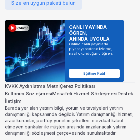
Size en uygun paketi bulun
CANLI YAYINDA
ÖĞREN,
ANINDA UYGULA
Online canlı yayınlarla
piyasayı sadece izleme,
nasıl okunduğunu öğren.
Eğitime Katıl
KVKK Aydınlatma Metni
Çerez Politikası
Kullanıcı Sözleşmesi
Mesafeli Hizmet Sözleşmesi
Destek
İletişim
Burada yer alan yatırım bilgi, yorum ve tavsiyeleri yatırım
danışmanlığı kapsamında değildir. Yatırım danışmanlığı hizmeti;
aracı kurumlar, portföy yönetim şirketleri, mevduat kabul
etmeyen bankalar ile müşteri arasında imzalanacak yatırım
danışmanlığı sözleşmesi çerçevesinde sunulmaktadır.