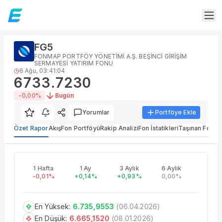
Fon Detay
FG5
Yatırım fonu detay, portföy dağılımı, performans ve rakip 
FONMAP PORTFÖY YÖNETİMİ A.Ş. BEŞİNCİ GİRİŞİM
Alt Bölümler
SERMAYESİ YATIRIM FONU
6 Ağu, 03:41:04
Özet Rapor
6733.7230
Akış
-0,00%
Bugün
Fon Portföyü
Rakip Analizi
Yorumlar
Portföye Ekle
Fon İstatistikleri
Özet Rapor
Akış
Fon Portföyü
Rakip Analizi
Fon İstatikleri
Taşınan Fonlar
Taşınan Fonlar
Fiyat Endeks Değişimi
FG5
6733.7230
-0,00%
Özet Rapor
1 Hafta
1 Ay
3 Aylık
6 Aylık
1 Yıllık
FG5 fon özet raporu, performans ve portföy bilgileri.
-0,01%
+0,14%
+0,93%
0,00%
0,00%
En Yüksek:
6.735,9553
(
06.04.2026
)
En Düşük:
6.665,1520
(
08.01.2026
)