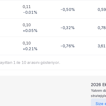
0,11
-0,50%
0,5
-0.01%
0,10
-0,32%
0,7
+0.05%
0,10
-0,76%
3,6
+0.21%
yıttan 1 ile 10 arasını gösteriyor.
2026 Ek
Yatırım d
stratejiy
Size 