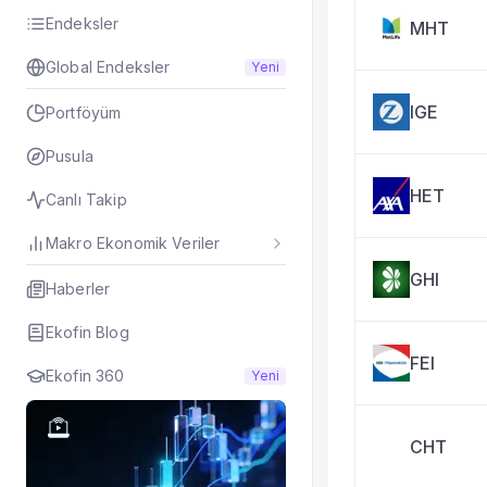
Taşınan Fonlar
Endeksler
MHT
Fiyat Endeks Değiş
Global Endeksler
Yeni
IGE
Portföyüm
Pusula
HET
Canlı Takip
Makro Ekonomik Veriler
GHI
Haberler
Ekofin Blog
FEI
Ekofin 360
Yeni
CHT