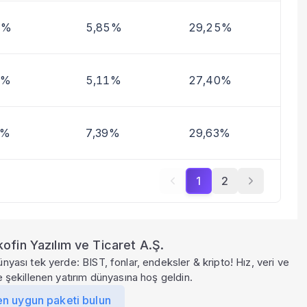
9%
5,85%
29,25%
8%
5,11%
27,40%
1%
7,39%
29,63%
1
2
ofin Yazılım ve Ticaret A.Ş.
ünyası tek yerde: BIST, fonlar, endeksler & kripto! Hız, veri ve
le şekillenen yatırım dünyasına hoş geldin.
en uygun paketi bulun