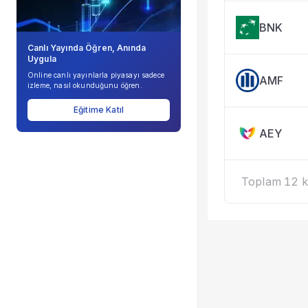
BNK
Canlı Yayında Öğren, Anında
Uygula
Online canlı yayınlarla piyasayı sadece
AMF
izleme, nasıl okunduğunu öğren.
Eğitime Katıl
AEY
Toplam 12 ka