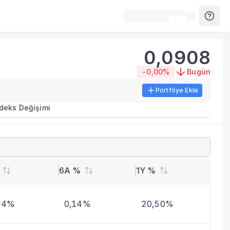
0,0908
-0,00%
Bugün
Portföye Ekle
rma metrikleri listelenir.
ndeks Değişimi
erinde birleştirilir.
yla benzer fonları inceleyebilirsiniz.
6A %
1Y %
24%
0,14%
20,50%