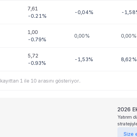
7,61
-0,04%
-1,5
-0.21%
1,00
0,00%
0,00%
-0.79%
5,72
-1,53%
8,62%
-0.93%
ayıttan 1 ile 10 arasını gösteriyor.
2026 Ek
Yatırım d
stratejiy
Size 