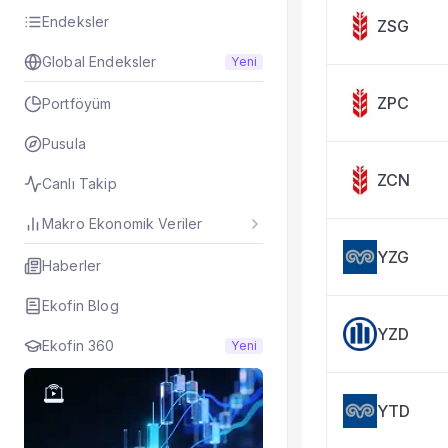
Taşınan Fonlar
Endeksler
ZSG
Fiyat Endeks Değiş
Global Endeksler
Yeni
ZPC
Portföyüm
Pusula
ZCN
Canlı Takip
Makro Ekonomik Veriler
YZG
Haberler
Ekofin Blog
YZD
Ekofin 360
Yeni
YTD