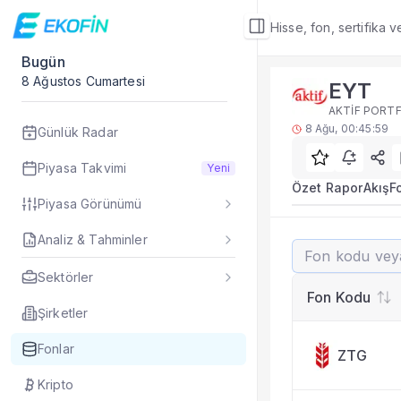
Hisse, fon, sertifika 
Bugün
Fon Detay
8 Ağustos Cumartesi
EYT
Rakip Analizi
AKTİF PORTF
EYT benzer kategori
8 Ağu, 00:45:59
Günlük Radar
Sık Sorulan Sorul
EYT fonu rakip ana
Piyasa Takvimi
Yeni
TEFAS EYT fonu için
Özet Rapor
Akış
F
Piyasa Görünümü
Fon verileri hangi 
Fon fiyat, getiri ve
Analiz & Tahminler
EYT
EYT fonunu diğer fo
AKTİF PORTFÖ
Evet. Fon detay mod
Sektörler
Fon Detay
— İlgili
Fon Kodu
Özet Rapor
Şirketler
Akış
Fonlar
ZTG
Fon Portföyü
Rakip Analizi
Kripto
Fon İstatistikleri