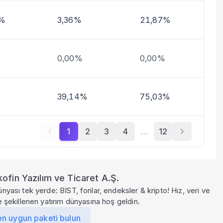
8%
3,36%
21,87%
0,00%
0,00%
39,14%
75,03%
1
2
3
4
…
12
ofin Yazılım ve Ticaret A.Ş.
ünyası tek yerde: BIST, fonlar, endeksler & kripto! Hız, veri ve
le şekillenen yatırım dünyasına hoş geldin.
en uygun paketi bulun