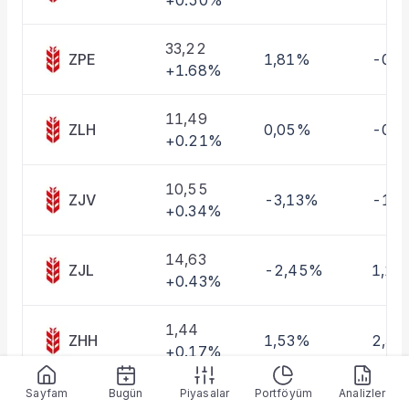
+0.50%
Taşınan Fonlar
Fiyat Endeks Değişimi
33,22
ZPE
1,81%
-0,
+1.68%
11,49
ZLH
0,05%
-0,
+0.21%
10,55
ZJV
-3,13%
-1,
+0.34%
14,63
ZJL
-2,45%
1,18
+0.43%
1,44
ZHH
1,53%
2,3
+0.17%
Sayfam
Bugün
Piyasalar
Portföyüm
Analizler
0,35