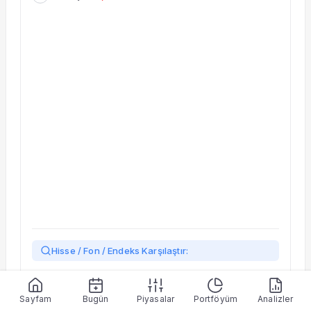
Taşınan Fonlar
Fiyat Endeks Değişimi
Hisse / Fon / Endeks Karşılaştır:
Yükleniyor…
Sayfam
Bugün
Piyasalar
Portföyüm
Analizler