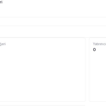
ri
ğeri
Yatırımcı
0