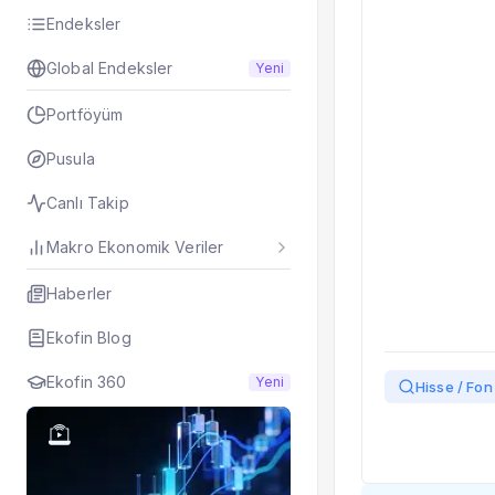
Taşınan Fonlar
Endeksler
Fiyat Endeks Değiş
Global Endeksler
Yeni
Portföyüm
Pusula
Canlı Takip
Makro Ekonomik Veriler
Haberler
Ekofin Blog
Ekofin 360
Yeni
Hisse / Fon 