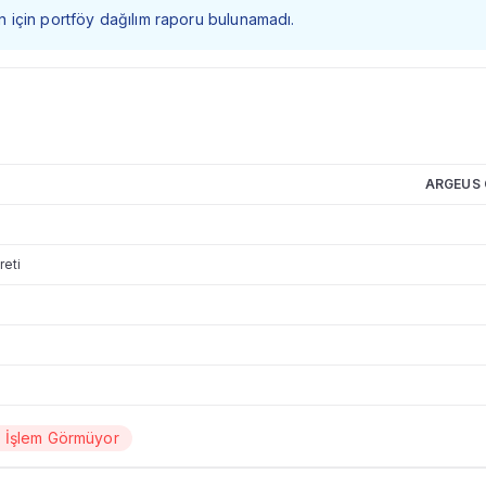
 fon için portföy dağılım raporu bulunamadı.
ARGEUS 
reti
a İşlem Görmüyor