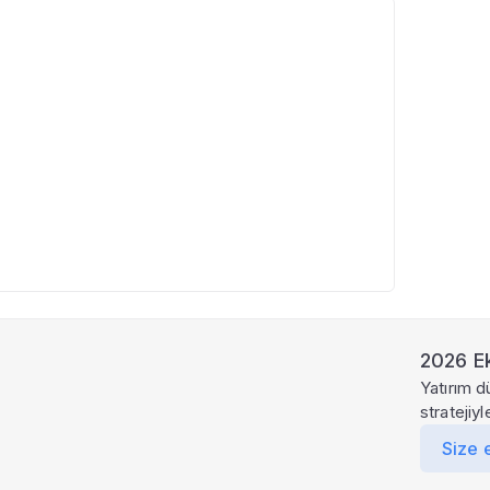
2026 Ek
Yatırım d
stratejiy
Size 