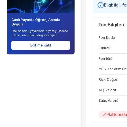
Bilgi: İlgili
Canlı Yayında Öğren, Anında
Fon Bilgileri
Uygula
Online canlı yayınlarla piyasayı sadece
izleme, nasıl okunduğunu öğren.
Fon Kodu
Eğitime Katıl
Kurucu
Fon türü
Yıllık Yönetim Üc
Risk Değeri
Alış Valörü
Satış Valörü
Platformd