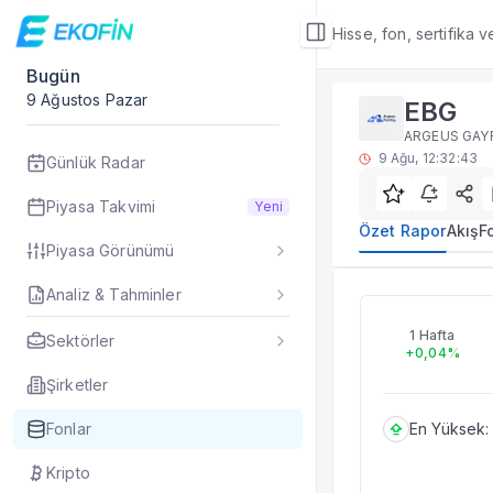
Hisse, fon, sertifika 
Bugün
Fon Detay
9 Ağustos Pazar
EBG
Özet Rapor
ARGEUS GAYR
EBG yatırım fonu öze
9 Ağu, 12:32:43
Günlük Radar
Sık Sorulan Sorul
EBG fonu özet rap
Piyasa Takvimi
Yeni
TEFAS EBG fonu içi
Özet Rapor
Akış
F
Piyasa Görünümü
Fon verileri hangi 
Fon fiyat, getiri ve
Analiz & Tahminler
EBG
EBG fonunu diğer fo
Evet. Fon detay mod
1 Hafta
Sektörler
+0,04%
Fon Detay
— İlgili
Özet Rapor
Şirketler
Akış
Fonlar
En Yüksek:
Fon Portföyü
Rakip Analizi
Kripto
Fon İstatistikleri