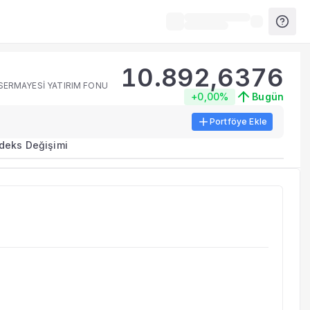
10.892,6376
 SERMAYESİ YATIRIM FONU
+0,00%
Bugün
Portföye Ekle
ma metrikleri listelenir.
ndeks Değişimi
erinde birleştirilir.
yla benzer fonları inceleyebilirsiniz.