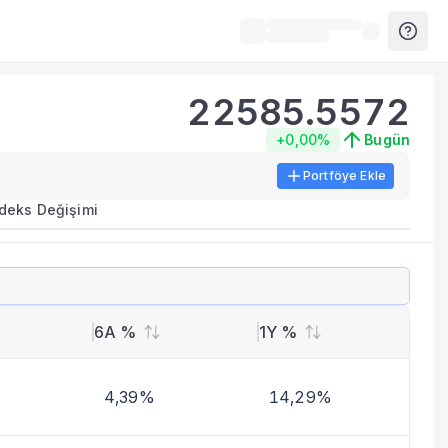
22585.5572
+0,00%
Bugün
Portföye Ekle
ırma metrikleri listelenir.
ndeks Değişimi
erinde birleştirilir.
yla benzer fonları inceleyebilirsiniz.
6A %
1Y %
4,39%
14,29%