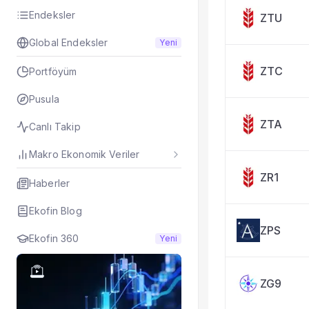
Taşınan Fonlar
Endeksler
ZTU
Fiyat Endeks Değiş
Global Endeksler
Yeni
ZTC
Portföyüm
Pusula
ZTA
Canlı Takip
Makro Ekonomik Veriler
ZR1
Haberler
Ekofin Blog
ZPS
Ekofin 360
Yeni
ZG9