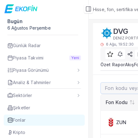
Hisse, fon, sertifika 
Bugün
Fon Detay
6 Ağustos Perşembe
DVG
Rakip Analizi
DENİZ PORTF
DVG benzer kategori
6 Ağu, 19:52:30
Günlük Radar
Sık Sorulan Sorul
DVG fonu rakip ana
Piyasa Takvimi
Yeni
TEFAS DVG fonu için
Özet Rapor
Akış
F
Piyasa Görünümü
Fon verileri hangi 
Fon fiyat, getiri ve
Analiz & Tahminler
DVG
DVG fonunu diğer fo
Evet. Fon detay mod
Sektörler
Fon Detay
— İlgili
Fon Kodu
Özet Rapor
Şirketler
Akış
Fonlar
ZUN
Fon Portföyü
Rakip Analizi
Kripto
Fon İstatistikleri