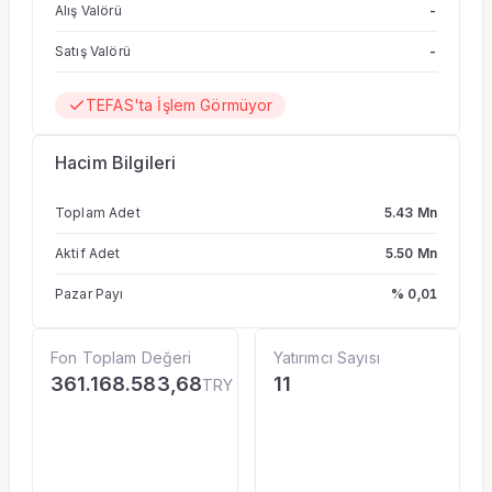
Alış Valörü
-
pozisyonlar alınarak veya uzun ve kısa pozisyonlardan
oluşan bir portföy karması şeklinde oluşturulabilecektir.
Uzun ve kısa pozisyonlar fon portföyüne kaldıraçlı olarak
Satış Valörü
-
dahil edilebilir.
TEFAS'ta İşlem Görmüyor
Hacim Bilgileri
Toplam Adet
5.43 Mn
Aktif Adet
5.50 Mn
Pazar Payı
% 0,01
Fon Toplam Değeri
Yatırımcı Sayısı
361.168.583,68
11
TRY