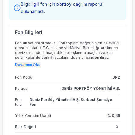
Bilgi: İlgili fon için portföy dağılım raporu
bulunamadı.
Fon Bilgileri
Fon'un yatırım stratejisi: Fon toplam değerinin en az %80'i
devamlı olarak T.C. Hazine ve Maliye Bakanlığı tarafından
döviz cinsinden ihraç edilen borçlanma araçları ve kira
sertifikaları ile yerli ihraççıların döviz cinsinden ihraç
edilen para ve sermaye piyasası araçlarına yatırılacaktır.
Devamını Oku
Fon toplam değerinin geri kalan kısmı ise TL cinsinden
para ve sermaye piyasası araçları ve/veya yabancı para
ve sermaye piyasası araçlarına yatırılabilir. Fon'un ana
Fon Kodu
DP2
amacı ağırlıklı olarak döviz cinsinden para ve sermaye
piyasası araçlarına yatırım yaparak döviz bazında getiri
Kurucu
DENİZ PORTFÖY YÖNETİMİ A.Ş.
yaratmayı sağlamaktır. Diğer taraftan, yukarıdaki portföy
sınırlamasına her durumda uymak koşuluyla, Türk Lirası
Fon
Deniz Portföy Yönetimi A.Ş. Serbest Şemsiye
(TL) cinsinden para ve sermaye piyasası araçlarına
türü
Fon
ve/veya yabancı ihraççıların para ve sermaye piyasası
araçlarına ve/veya diğer varlıklara, araçlara, işlemlere ve
sözleşmelere yatırım yapılarak, fon portföyünün para
Yıllık Yönetim Ücreti
% 0,45
birimi karması ve varlık karması çeşitlendirilebilecektir.
Söz konusu yatırım hedeflerine ulaşılması amacıyla fon
Risk Değeri
0
portföyü, yatırım öngörüleri doğrultusunda, uzun
pozisyonlar alınarak oluşturulabileceği gibi kısa