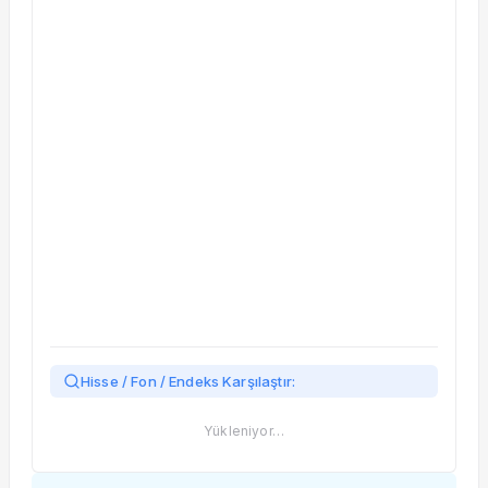
Taşınan Fonlar
Fiyat Endeks Değişimi
Hisse / Fon / Endeks Karşılaştır:
Yükleniyor…