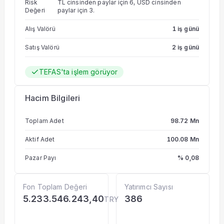
Risk
TL cinsinden paylar için 6, USD cinsinden
değerlendirebilir.
Değeri
paylar için 3.
Alış Valörü
1 iş günü
Satış Valörü
2 iş günü
TEFAS'ta işlem görüyor
Hacim Bilgileri
Toplam Adet
98.72 Mn
Aktif Adet
100.08 Mn
Pazar Payı
% 0,08
Fon Toplam Değeri
Yatırımcı Sayısı
5.233.546.243,40
386
TRY