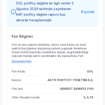
DOL portföy dağılımı ile ilgili veriler 3
Ağustos 2026 tarihinde yayımlanan
Kaynak
KAP portföy dağılım raporu baz
alınarak hesaplanmıştır.
Fon Bilgileri
Fon'un ana yatırım stratejisi, döviz cinsi kamu ve özel
sektör borçlanma araçlarına yatırım yaparak Amerikan
Doları (USD) bazında volatilitesi düşük, öngörülebilirliği
yüksek mutlak getiri yaratmaktır. Bu kapsamda, Fon
toplam değerinin en az %80'i devamlı olarak Hazine ve
Devamını Oku
Maliye Bakanlığı tarafından döviz cinsinden ihraç edilen
borçlanma araçları ve kira sertifikaları ile yerli ihraççıların
döviz cinsinden ihraç edilen para ve sermaye piyasası
Fon Kodu
DOL
araçlarına yatırılır. Fon portföyüne dahil edilebilecek
araçlar konusunda belirli bir vade sınırlaması getirilmemiş
Kurucu
AKTİF PORTFÖY YÖNETİMİ A.Ş.
olsa da, düşük volatiliteli öngörülebilir getiri sağlama
odaklı yatırım stratejisi dolayısıyla dönemin piyasa
Fon türü
SERBEST ŞEMSİYE FON
şartlarına uygun olarak günlükten 1 yıllık vadelere kadar
değişen yatırım araçlarına yoğunlaşacaktır. Fon ana
stratejiyi desteklemek üzere döviz türev
Yıllık Yönetim Ücreti
% 0,79
enstrümanlarında korunma ve/veya yatırım amaçlı
pozisyonlar alabilir ve arbitraj olanaklarını