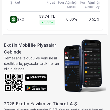
Şirket
Fiyat
Fon Ağırlığı
Fon Ağırlığı
Güncel
Önceki Ay
53,74 TL
GRO
0.00%
0.51%
+0.06%
Ekofin Mobil ile Piyasalar
Cebinde
Temel analiz gücü ve yeni nesil
özelliklerle, piyasalar artık her an
elinin altında.
2026 Ekofin Yazılım ve Ticaret A.Ş.
Yatırım dünyası tek yerde: BIST, fonlar, endeksler & kripto!