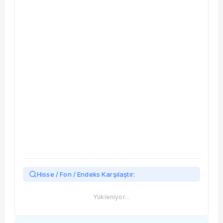
Taşınan Fonlar
Fiyat Endeks Değişimi
Hisse / Fon / Endeks Karşılaştır:
Yükleniyor…