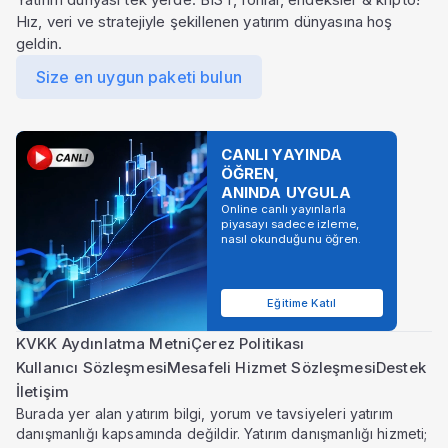
Hız, veri ve stratejiyle şekillenen yatırım dünyasına hoş
geldin.
Size en uygun paketi bulun
CANLI YAYINDA
ÖĞREN,
ANINDA UYGULA
Online canlı yayınlarla
piyasayı sadece izleme,
nasıl okunduğunu öğren.
Eğitime Katıl
KVKK Aydınlatma Metni
Çerez Politikası
Kullanıcı Sözleşmesi
Mesafeli Hizmet Sözleşmesi
Destek
İletişim
Burada yer alan yatırım bilgi, yorum ve tavsiyeleri yatırım
danışmanlığı kapsamında değildir. Yatırım danışmanlığı hizmeti;