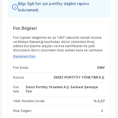
Bilgi: İlgili fon için portföy dağılım raporu
bulunamadı.
Fon Bilgileri
Fon toplam değerinin en az %80'i devamlı olarak Hazine
ve Maliye Bakanlığı tarafından döviz cinsinden ihraç
edilen borçlanma araçları ve kira sertifikaları ile yerli
ihraççıların döviz cinsinden ihraç edilen para ve sermaye
piyasası araçlarına yatırılacaktır. Fon toplam değerinin geri
Devamını Oku
kalan kısmı ise TL cinsinden para ve sermaye piyasası
araçları ve/veya yabancı ihraççıların para ve sermaye
piyasası araçlarına yatırılabilir. Fon'un ana amacı ağırlıklı
Fon Kodu
DMV
olarak döviz cinsinden para ve sermaye piyasası
araçlarına yatırım yaparak döviz bazında getiri yaratmayı
Kurucu
DENİZ PORTFÖY YÖNETİMİ A.Ş.
sağlamaktır. Diğer taraftan, yukarıdaki portföy
sınırlamasına her durumda uymak koşuluyla, Türk Lirası
Fon
Deniz Portföy Yönetimi A.Ş. Serbest Şemsiye
(TL) cinsinden para ve sermaye piyasası araçlarına
türü
Fon
ve/veya yabancı ihraççıların para ve sermaye piyasası
araçlarına ve/veya diğer varlıklara, araçlara, işlemlere ve
sözleşmelere yatırım yapılarak, fon portföyünün para
Yıllık Yönetim Ücreti
% 0,27
birimi karması ve varlık karması çeşitlendirilebilecektir.
Söz konusu yatırım hedeflerine ulaşılması amacıyla fon
Risk Değeri
0
portföyü, yatırım öngörüleri doğrultusunda, uzun
pozisyonlar alınarak oluşturulabileceği gibi kısa