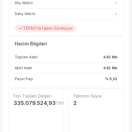
Alış Valörü
-
pozisyonlar alınarak veya uzun ve kısa pozisyonlardan
oluşan bir portföy karması şeklinde oluşturulabilecektir.
Uzun ve kısa pozisyonlar fon portföyüne kaldıraçlı olarak
Satış Valörü
-
dahil edilebilir.
TEFAS'ta İşlem Görmüyor
Hacim Bilgileri
Toplam Adet
4.81 Mn
Aktif Adet
4.81 Mn
Pazar Payı
% 0,01
Fon Toplam Değeri
Yatırımcı Sayısı
335.079.524,93
2
TRY