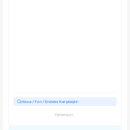
Taşınan Fonlar
Fiyat Endeks Değişimi
Hisse / Fon / Endeks Karşılaştır:
Yükleniyor…