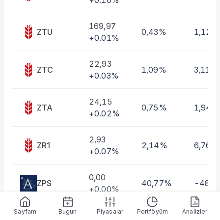
+0.10%
Taşınan Fonlar
Fiyat Endeks Değişimi
169,97
ZTU
0,43%
1,12%
+0.01%
22,93
ZTC
1,09%
3,11%
+0.03%
24,15
ZTA
0,75%
1,94%
+0.02%
2,93
ZR1
2,14%
6,76%
+0.07%
0,00
ZPS
40,77%
-48,
+0.00%
Sayfam
Bugün
Piyasalar
Portföyüm
Analizler
2,52