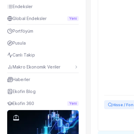
Taşınan Fonlar
Endeksler
Fiyat Endeks Değiş
Global Endeksler
Yeni
Portföyüm
Pusula
Canlı Takip
Makro Ekonomik Veriler
Haberler
Ekofin Blog
Ekofin 360
Yeni
Hisse / Fon 