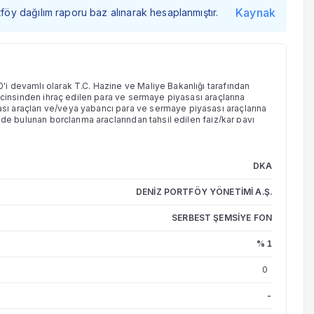
Kaynak
tföy dağılım raporu baz alınarak hesaplanmıştır.
80'i devamlı olarak T.C. Hazine ve Maliye Bakanlığı tarafından
viz cinsinden ihraç edilen para ve sermaye piyasası araçlarına
ası araçları ve/veya yabancı para ve sermaye piyasası araçlarına
yünde bulunan borçlanma araçlarından tahsil edilen faiz/kar payı
atırımcıları için belli bir nakit akışı sağlamayı hedeflemektedir.
kurucu tarafından karar verilecektir. Bu tutarın ödemesi ile Fon'un
 fiyatına oransal olarak yansıyacaktır. Tahakkuk tarihlerinin iş
payı (kupon) bedellerinin İstanbul Takas ve Saklama Bankası A.Ş.
DKA
risinde tahakkuk ettirilerek aynı gün içerisinde yatırımcılara
nın yarattığı etki kadar düşürülür. Söz konusu finansal araçların
DENİZ PORTFÖY YÖNETİMİ A.Ş.
raçların temerrüde düşmesi durumunda tahsil edilmeyeceği için,
SERBEST ŞEMSİYE FON
% 1
0
-