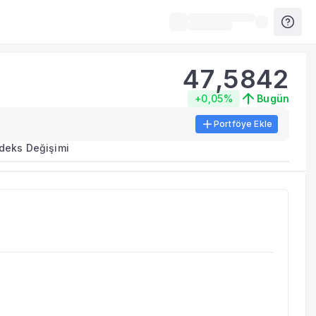
47,5842
+0,05%
Bugün
Portföye Ekle
ma metrikleri listelenir.
ndeks Değişimi
erinde birleştirilir.
yla benzer fonları inceleyebilirsiniz.