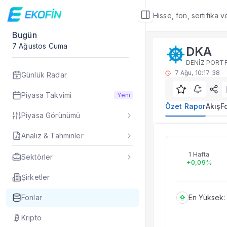
Hisse, fon, sertifika 
Bugün
Fon Detay
7 Ağustos Cuma
DKA
Özet Rapor
DENİZ PORT
DKA yatırım fonu öze
7 Ağu, 10:17:38
Günlük Radar
Sık Sorulan Sorul
DKA fonu özet rap
Piyasa Takvimi
Yeni
TEFAS DKA fonu içi
Özet Rapor
Akış
F
Piyasa Görünümü
Fon verileri hangi 
Fon fiyat, getiri ve
Analiz & Tahminler
DKA
DKA fonunu diğer fo
Evet. Fon detay mod
1 Hafta
Sektörler
+0,09%
Fon Detay
— İlgili
Özet Rapor
Şirketler
Akış
Fonlar
En Yüksek:
Fon Portföyü
Rakip Analizi
Kripto
Fon İstatistikleri