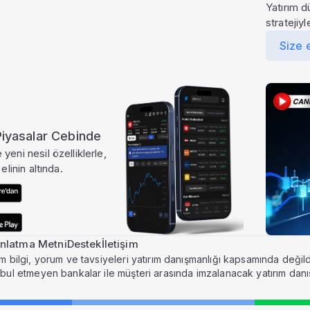
Yatırım d
stratejiy
Size 
 Piyasalar Cebinde
yeni nesil özelliklerle,
elinin altında.
nlatma Metni
Destek
İletişim
m bilgi, yorum ve tavsiyeleri yatırım danışmanlığı kapsamında değildi
abul etmeyen bankalar ile müşteri arasında imzalanacak yatırım dan