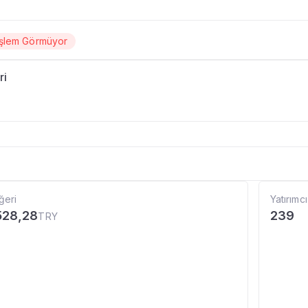
İşlem Görmüyor
ri
ğeri
Yatırımcı
528,28
239
TRY