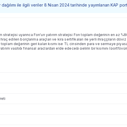
dağılımı ile ilgili veriler 8 Nisan 2024 tarihinde yayımlanan KAP por
m stratejisi uyarınca Fon'un yatırım stratejisi Fon toplam değerinin en az %
hraç edilen borçlanma araçları ve kira sertifikaları ile yerli ihraççıların dö
Fon toplam değerinin geri kalan kısmı ise TL cinsinden para ve sermaye piyas
n, yatırım yaptığı finansal araçlardan elde edeceği gelirin bir kısmını (portfö
 dikkate alınarak) yatırımcılarına her ayın ilk iş günü ödemeyi ve bu suretle y
er ayın ilk iş günü kar payı dağıtılacak olup, dağıtılacak kar payı miktarına 
kar payı ödemesi tutarı kadar azalış gerçekleşecek ve bu azalış katılma payı
ya Fon portföyündeki varlıklardan tahsil edilecek tahakkuk etmiş faiz/kar 
n çıkmaması durumunda Fon'un ödeyeceği kar payı takip eden ilk iş günü içe
ödenir. Ödenen kar payı bedelleri sonrası fon birim pay fiyatı, bu kar payları
bu araçlardan elde edilen faiz/kar payı (kupon) bedelleri, ilgili finansal a
e kar payı dağıtmayacaktır.
reti