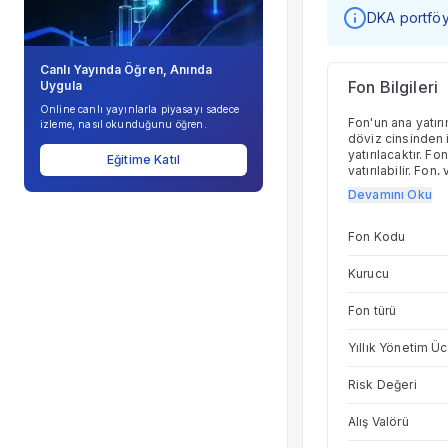
DKA portföy 
Canlı Yayında Öğren, Anında
Fon Bilgileri
Uygula
Online canlı yayınlarla piyasayı sadece
Fon'un ana yatırı
izleme, nasıl okunduğunu öğren.
döviz cinsinden i
yatırılacaktır. 
Eğitime Katıl
yatırılabilir. Fo
(kupon) bedelleri
Devamını Oku
Dönemsel olarak h
toplam değerinde 
günü olmaması ve
Fon Kodu
nezdinde blokede
payları oranında 
Kurucu
anapara ve/veya 
fon bu dönemlerd
Fon türü
Yıllık Yönetim Üc
Risk Değeri
Alış Valörü