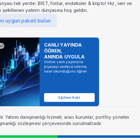
ünyası tek yerde: BIST, fonlar, endeksler & kripto! Hız, veri ve
le şekillenen yatırım dünyasına hoş geldin.
en uygun paketi bulun
CANLI YAYINDA
ÖĞREN,
ANINDA UYGULA
Online canlı yayınlarla
piyasayı sadece izleme,
nasıl okunduğunu öğren.
Eğitime Katıl
r. Yatırım danışmanlığı hizmeti; aracı kurumlar, portföy yönetim
ışmanlığı sözleşmesi çerçevesinde sunulmaktadır.