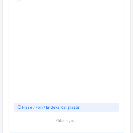
Taşınan Fonlar
Fiyat Endeks Değişimi
Hisse / Fon / Endeks Karşılaştır:
Yükleniyor…