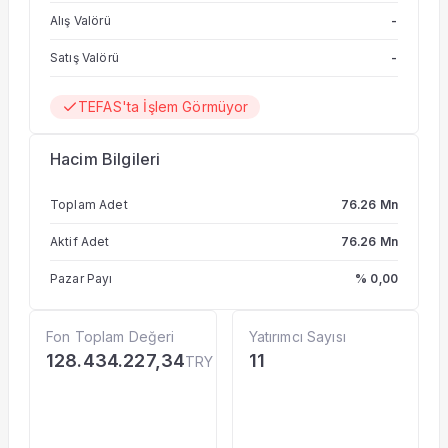
takip etmek üzere kurulan borsa yatırım fonu paylarına
Alış Valörü
-
yatırılır. Fon yatırım stratejisi doğrultusunda, devamlı
olarak Fon portföyüne dahil edilen ortaklık paylarının
seçiminde ağırlıklı olarak petrol, petrokimya sektörlerinde
Satış Valörü
-
faaliyet gösteren şirketlerin ihraç ettiği ortaklık payları
tercih edilecektir.
TEFAS'ta İşlem Görmüyor
Hacim Bilgileri
Toplam Adet
76.26 Mn
Aktif Adet
76.26 Mn
Pazar Payı
% 0,00
Fon Toplam Değeri
Yatırımcı Sayısı
128.434.227,34
11
TRY