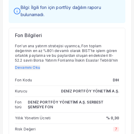
Bilgi: İlgili fon için portföy dağılım raporu
bulunamadı.
Fon Bilgileri
Fon'un ana yatırım stratejisi uyarınca, Fon toplam
değerinin en az %80'i devamlı olarak BIST'te işlem gören
ortaklık paylarına ve bu paylardan oluşan endeksleri III-
52.2 sayılı Borsa Yatırım Fonlarına İlişkin Esaslar Tebliği'nin
(BYF Tebliği) 5'inci maddesinin dördüncü fıkrasının (a)
Devamını Oku
bendi kapsamında takip etmek üzere kurulan borsa
yatırım fonları katılma paylarına yatırılır. Ayrıca, Fon'un
hisse senedi yoğun fon olması nedeniyle Fon portföy
Fon Kodu
DIH
değerinin en az %80'i devamlı olarak menkul kıymet
yatırım ortaklıkları payları hariç olmak üzere BIST'te işlem
Kurucu
DENİZ PORTFÖY YÖNETİMİ A.Ş.
gören ihraççı paylarına, ihraççı paylarına ve pay
endekslerine dayalı olarak yapılan vadeli işlem
Fon
DENİZ PORTFÖY YÖNETİMİ A.Ş. SERBEST
sözleşmelerinin nakit teminatlarına, ihraççı paylarına ve
türü
ŞEMSİYE FON
pay endekslerine dayalı opsiyon sözleşmelerinin primleri
ile borsada işlem gören ihraççı paylarına ve pay
endekslerine dayalı aracı kuruluş varantlarına ve ihraççı
Yıllık Yönetim Ücreti
% 0,30
paylarından oluşan endeksleri 27/11/2013 tarihli ve 28834
sayılı Resmi Gazete'de yayımlanan BYF Tebliği'nin 5'inci
Risk Değeri
7
maddesinin dördüncü fıkrasının (a) bendi kapsamında