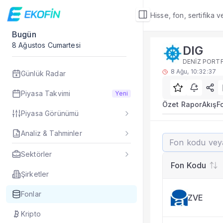
Hisse, fon, sertifika 
Bugün
Fon Detay
8 Ağustos Cumartesi
DIG
Rakip Analizi
DENİZ PORTF
DIG benzer kategori
8 Ağu, 10:32:37
Günlük Radar
Sık Sorulan Sorul
DIG fonu rakip ana
Piyasa Takvimi
Yeni
TEFAS DIG fonu için
Özet Rapor
Akış
F
Piyasa Görünümü
Fon verileri hangi 
Fon fiyat, getiri ve
Analiz & Tahminler
DIG
DIG fonunu diğer fo
Evet. Fon detay mod
Sektörler
Fon Detay
— İlgili
Fon Kodu
Özet Rapor
Şirketler
Akış
Fonlar
ZVE
Fon Portföyü
Rakip Analizi
Kripto
Fon İstatistikleri