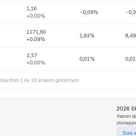
1,16
-0,09%
-0,
+0.00%
1171,80
1,93%
8,4
+0.09%
2,57
0,01%
0,0
+0.00%
ayıttan 1 ile 10 arasını gösteriyor.
2026 Ek
Yatırım d
stratejiy
Size 