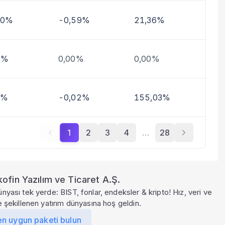
30%
-0,59%
21,36%
9%
0,00%
0,00%
1%
-0,02%
155,03%
1
2
3
4
…
28
ofin Yazılım ve Ticaret A.Ş.
ünyası tek yerde: BIST, fonlar, endeksler & kripto! Hız, veri ve
le şekillenen yatırım dünyasına hoş geldin.
en uygun paketi bulun