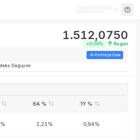
1.512,0750
+0,09%
Bugün
Portföye Ekle
ırma metrikleri listelenir.
ndeks Değişimi
erinde birleştirilir.
yla benzer fonları inceleyebilirsiniz.
6A %
1Y %
8%
2,21%
0,94%