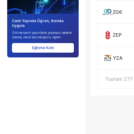
ZG6
Canlı Yayında Öğren, Anında
Uygula
Online canlı yayınlarla piyasayı sadece
ZEP
izleme, nasıl okunduğunu öğren.
Eğitime Katıl
YZA
Toplam 277 k