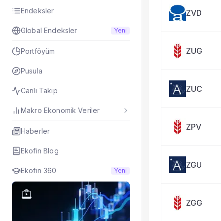
Taşınan Fonlar
Endeksler
ZVD
Fiyat Endeks Değiş
Global Endeksler
Yeni
ZUG
Portföyüm
Pusula
ZUC
Canlı Takip
Makro Ekonomik Veriler
ZPV
Haberler
Ekofin Blog
ZGU
Ekofin 360
Yeni
ZGG