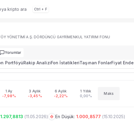
veya kripto ara
Ctrl + F
 portföy dağılımı, performans ve rakip analizi.
ÖY YÖNETİMİ A.Ş. DÖRDÜNCÜ GAYRİMENKUL YATIRIM FONU
Yorumlar
on Portföyü
Rakip Analizi
Fon İstatikleri
Taşınan Fonlar
Fiyat Ende
1168.5056
-0,65%
DENİZ PORTFÖY YÖNETİMİ A.Ş. DÖRDÜNCÜ GAYRİMENKUL YATIRIM FONU
imi
1 Ay
3 Aylık
6 Aylık
1 Yıllık
Maks
-7,98%
-3,45%
-2,22%
0,00%
u, performans ve portföy bilgileri.
1.297,8813
(
11.05.2026
)
En Düşük:
1.000,8577
(
15.10.2025
)