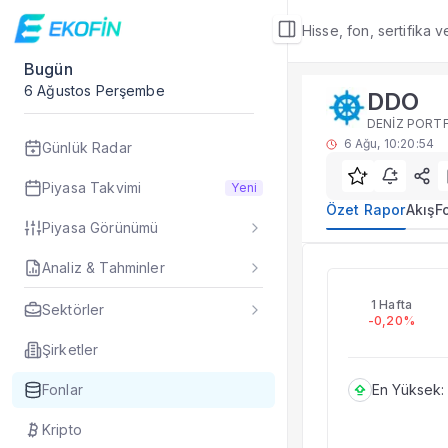
Hisse, fon, sertifika 
Bugün
Fon Detay
6 Ağustos Perşembe
DDO
Yatırım fonu detay,
DENİZ PORTF
Alt Bölümler
6 Ağu, 10:20:54
Günlük Radar
Özet Rapor
Akış
Piyasa Takvimi
Yeni
Fon Portföyü
Özet Rapor
Akış
F
Piyasa Görünümü
Rakip Analizi
Fon İstatistikleri
Analiz & Tahminler
DDO
Taşınan Fonlar
Fiyat Endeks Değiş
1 Hafta
Sektörler
-0,20%
Özet Rapor
DDO fon özet rapor
Şirketler
Fonlar
En Yüksek:
Kripto