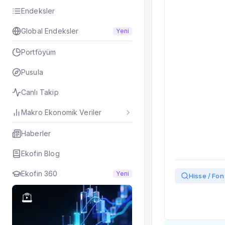
Endeksler
Global Endeksler
Yeni
Portföyüm
Pusula
Canlı Takip
Makro Ekonomik Veriler
Haberler
Ekofin Blog
Ekofin 360
Yeni
Hisse / Fon 