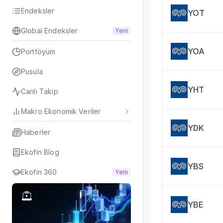
Taşınan Fonlar
Endeksler
YOT
Fiyat Endeks Değiş
Global Endeksler
Yeni
YOA
Portföyüm
Pusula
YHT
Canlı Takip
Makro Ekonomik Veriler
YDK
Haberler
Ekofin Blog
YBS
Ekofin 360
Yeni
YBE