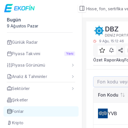
Hisse, fon, sertifika 
Bugün
Fon Detay
9 Ağustos Pazar
DBZ
Rakip Analizi
DENİZ PORT
DBZ benzer kategori
9 Ağu, 15:12:46
Günlük Radar
Sık Sorulan Sorul
DBZ fonu rakip ana
Piyasa Takvimi
Yeni
TEFAS DBZ fonu için
Özet Rapor
Akış
F
Piyasa Görünümü
Fon verileri hangi 
Fon fiyat, getiri ve
Analiz & Tahminler
DBZ
DBZ fonunu diğer fo
Evet. Fon detay mod
Sektörler
Fon Detay
— İlgili
Fon Kodu
Özet Rapor
Şirketler
Akış
Fonlar
YVB
Fon Portföyü
Rakip Analizi
Kripto
Fon İstatistikleri