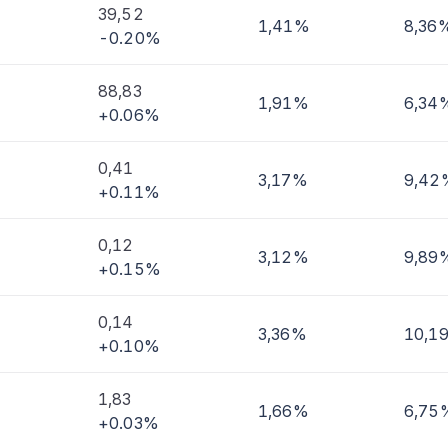
39,52
1,41%
8,36
-0.20%
imi
88,83
1,91%
6,34
+0.06%
0,41
3,17%
9,42
+0.11%
0,12
3,12%
9,89
+0.15%
0,14
3,36%
10,1
+0.10%
1,83
1,66%
6,75
+0.03%