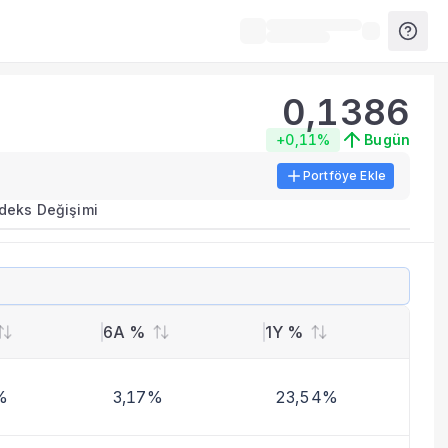
0,1386
+0,11%
Bugün
Portföye Ekle
ırma metrikleri listelenir.
ndeks Değişimi
erinde birleştirilir.
yla benzer fonları inceleyebilirsiniz.
6A %
1Y %
%
3,17%
23,54%