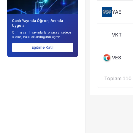
YAE
Canlı Yayında Öğren, Anında
Uygula
Online canlı yayınlarla piyasayı sadece
VKT
izleme, nasıl okunduğunu öğren.
Eğitime Katıl
VES
Toplam 110 k