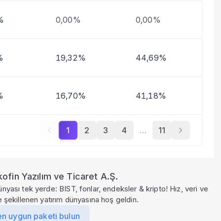
%
0,00%
0,00%
%
19,32%
44,69%
%
16,70%
41,18%
1
2
3
4
…
11
ofin Yazılım ve Ticaret A.Ş.
ünyası tek yerde: BIST, fonlar, endeksler & kripto! Hız, veri ve
le şekillenen yatırım dünyasına hoş geldin.
en uygun paketi bulun