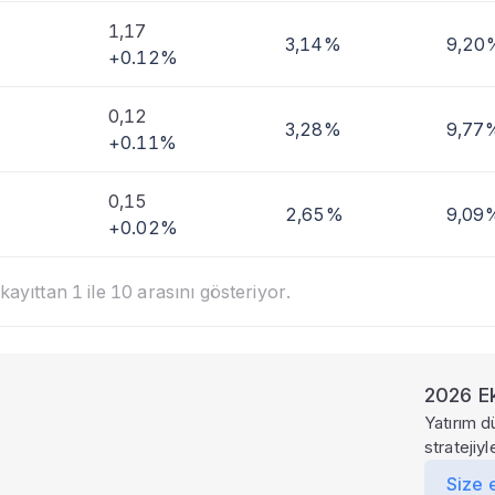
1,17
3,14%
9,20
+0.12%
0,12
3,28%
9,77
+0.11%
0,15
2,65%
9,09
+0.02%
ayıttan 1 ile 10 arasını gösteriyor.
2026 Ek
Yatırım d
stratejiy
Size 