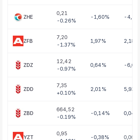
Taşınan Fonlar
Fiyat Endeks Değişimi
0,21
ZHE
-1,60%
-4,1
-0.26%
7,20
ZFB
1,97%
2,18%
-1.37%
12,42
ZDZ
0,64%
-6,0
-0.97%
7,35
ZDD
2,01%
5,93%
+0.10%
664,52
ZBD
-0,14%
0,04%
-0.19%
0,95
YZT
-0,38%
0,00%