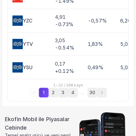
-1.49%
4,91
YZC
-0,57%
6,20%
-0.73%
3,05
YTV
1,83%
5,01%
-0.54%
0,17
YSU
0,49%
5,04
+0.12%
1
-
10
/
298
kayıt
1
2
3
4
…
30
Ekofin Mobil ile Piyasalar
Cebinde
Temel analiz gücü ve yeni nesil