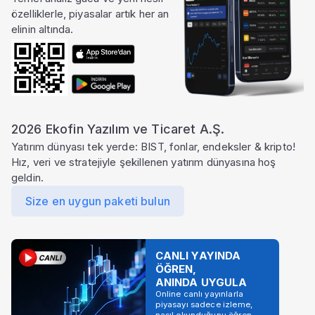
özelliklerle, piyasalar artık her an
elinin altında.
2026 Ekofin Yazılım ve Ticaret A.Ş.
Yatırım dünyası tek yerde: BIST, fonlar, endeksler & kripto!
Hız, veri ve stratejiyle şekillenen yatırım dünyasına hoş
geldin.
Size en uygun paketi bulun
CANLI YAYINDA
ÖĞREN,
ANINDA UYGULA
Online canlı yayınlarla
piyasayı sadece izleme,