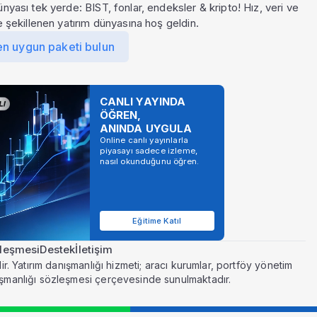
ünyası tek yerde: BIST, fonlar, endeksler & kripto! Hız, veri ve
le şekillenen yatırım dünyasına hoş geldin.
en uygun paketi bulun
CANLI YAYINDA
ÖĞREN,
ANINDA UYGULA
Online canlı yayınlarla
piyasayı sadece izleme,
nasıl okunduğunu öğren.
Eğitime Katıl
zleşmesi
Destek
İletişim
r. Yatırım danışmanlığı hizmeti; aracı kurumlar, portföy yönetim
ışmanlığı sözleşmesi çerçevesinde sunulmaktadır.