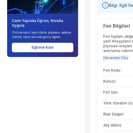
Bilgi: İlgili
Canlı Yayında Öğren, Anında
Fon Bilgileri
Uygula
Online canlı yayınlarla piyasayı sadece
Fon toplam değer
izleme, nasıl okunduğunu öğren.
yerli ihraççıları
piyasası araçları
Eğitime Katıl
araçlarına yatır
Lirası cinsinden 
Devamını Oku
işlemlere ve söz
ulaşılması amacı
kısa pozisyonlard
Fon Kodu
katılma payları s
hangi bir sınırl
Kurucu
Fon türü
Yıllık Yönetim Üc
Risk Değeri
Alış Valörü