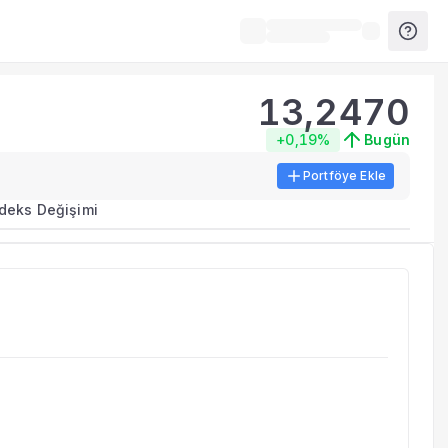
13,2470
+0,19%
Bugün
Portföye Ekle
ma metrikleri listelenir.
ndeks Değişimi
erinde birleştirilir.
yla benzer fonları inceleyebilirsiniz.