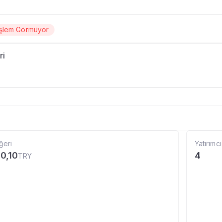
İşlem Görmüyor
ri
ğeri
Yatırımcı
0,10
4
TRY