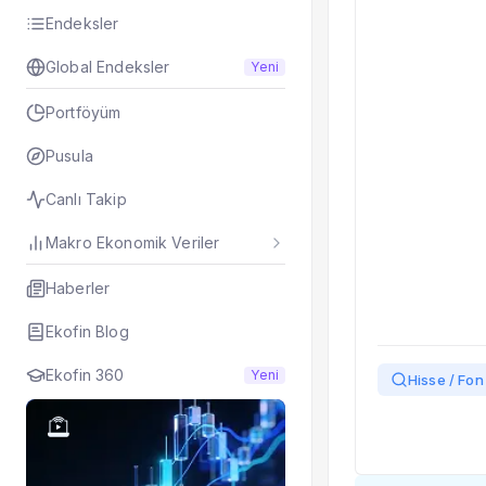
Taşınan Fonlar
Endeksler
Fiyat Endeks Değiş
Global Endeksler
Yeni
Portföyüm
Pusula
Canlı Takip
Makro Ekonomik Veriler
Haberler
Ekofin Blog
Ekofin 360
Yeni
Hisse / Fon 