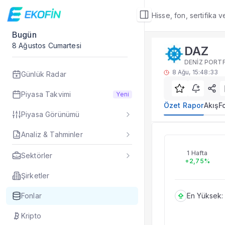
Hisse, fon, sertifika 
Bugün
Fon Detay
8 Ağustos Cumartesi
DAZ
Özet Rapor
DENİZ PORTF
DAZ yatırım fonu öze
8 Ağu, 15:48:33
Günlük Radar
Sık Sorulan Sorul
DAZ fonu özet rap
Piyasa Takvimi
Yeni
TEFAS DAZ fonu içi
Özet Rapor
Akış
F
Piyasa Görünümü
Fon verileri hangi 
Fon fiyat, getiri ve
Analiz & Tahminler
DAZ
DAZ fonunu diğer fo
Evet. Fon detay mod
1 Hafta
Sektörler
+2,75%
Fon Detay
— İlgili
Özet Rapor
Şirketler
Akış
Fonlar
En Yüksek:
Fon Portföyü
Rakip Analizi
Kripto
Fon İstatistikleri