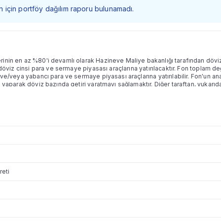
 fon için portföy dağılım raporu bulunamadı.
inin en az %80'i devamlı olarak Hazineve Maliye bakanlığı tarafından döviz ci
n döviz cinsi para ve sermaye piyasası araçlarına yatırılacaktır. Fon toplam
 ve/veya yabancı para ve sermaye piyasası araçlarına yatırılabilir. Fon'un a
ım yaparak döviz bazında getiri yaratmayı sağlamaktır. Diğer taraftan, yukar
para ve sermaye piyasası araçlarına ve/veya yabancı ihraççıların para ve ser
leşmelere yatırım yapılarak, fon portföyünün para birimi karması ve varlık ka
yla fon portföyü, yatırım öngörüleri doğrultusunda, uzun pozisyonlar alınara
an oluşan bir portföy karması şeklinde oluşturulabilecektir. Uzun ve kısa poz
adece nitelikli yatırımcılara satılacak serbest fon niteliğinde olmasından dol
ama ve yönetim kısıtlaması bulunmamaktadır.
reti