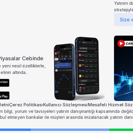
Yatırım d
stratejiy
Size 
 Piyasalar Cebinde
yeni nesil özelliklerle,
elinin altında.
etni
Çerez Politikası
Kullanıcı Sözleşmesi
Mesafeli Hizmet Sö
m bilgi, yorum ve tavsiyeleri yatırım danışmanlığı kapsamında değildi
abul etmeyen bankalar ile müşteri arasında imzalanacak yatırım dan