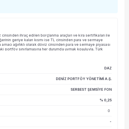
nsinden ihraç edilen borçlanma araçları ve kira sertifikaları ile
 değerinin geriye kalan kısmı ise TL cinsinden para ve sermaye
na amacı ağırlıklı olarak döviz cinsinden para ve sermaye piyasası
ıdaki portföy sınırlamasına her durumda uymak koşuluyla, Türk
maye piyasası araçlarına ve/veya diğer varlıklara, araçlara,
rması çeşitlendirilebilecektir. Söz konusu yatırım hedeflerine
k oluşturulabileceği gibi kısa pozisyonlar alınarak veya uzun ve
isyonlar fon portföyüne kaldıraçlı olarak dahil edilebilir. Fonun,
DAZ
ayı fonun yatırım stratejisinde yer alan sınırlamalar haricinde her
DENİZ PORTFÖY YÖNETİMİ A.Ş.
SERBEST ŞEMSİYE FON
% 0,25
0
-