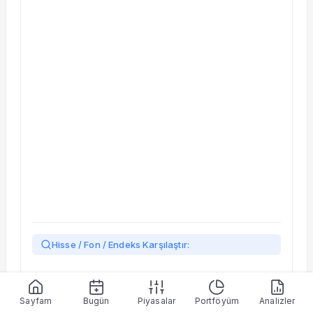
Taşınan Fonlar
Fiyat Endeks Değişimi
Hisse / Fon / Endeks Karşılaştır:
Yükleniyor…
Sayfam
Bugün
Piyasalar
Portföyüm
Analizler