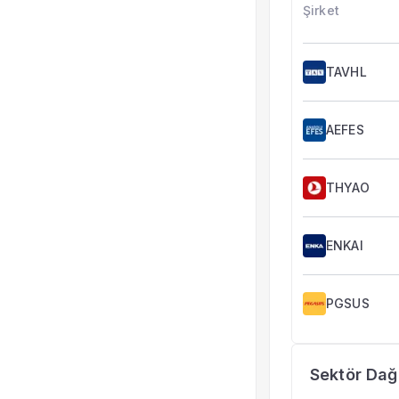
Şirket
TAVHL
AEFES
THYAO
ENKAI
PGSUS
Sektör Dağı