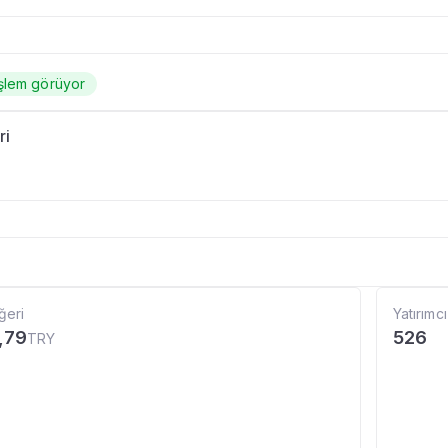
şlem görüyor
ri
ğeri
Yatırımcı
,79
526
TRY