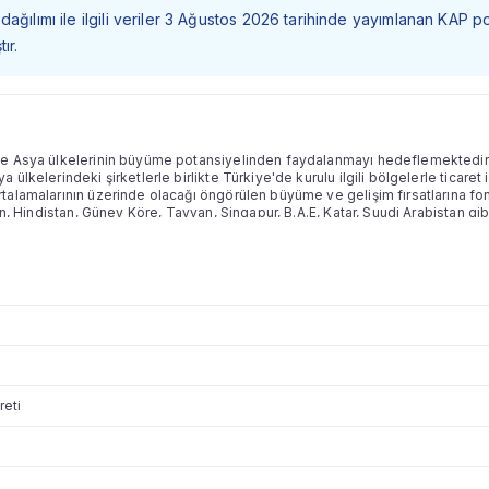
dağılımı ile ilgili veriler 3 Ağustos 2026 tarihinde yayımlanan KAP p
ır.
 Asya ülkelerinin büyüme potansiyelinden faydalanmayı hedeflemektedir. Fo
ülkelerindeki şirketlerle birlikte Türkiye'de kurulu ilgili bölgelerle ticaret 
alamalarının üzerinde olacağı öngörülen büyüme ve gelişim fırsatlarına fon 
in, Hindistan, Güney Köre, Tayvan, Singapur, B.A.E, Katar, Suudi Arabistan gi
ler, Vietnam gibi gelişen ülkelerden oluşmakta olup, ekonomik/politik geli
reti