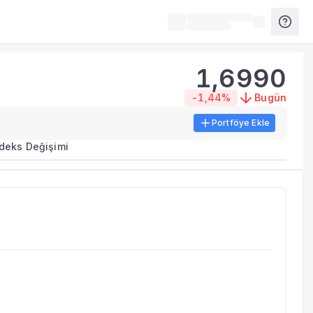
1,6990
-1,44%
Bugün
Portföye Ekle
ma metrikleri listelenir.
ndeks Değişimi
erinde birleştirilir.
yla benzer fonları inceleyebilirsiniz.