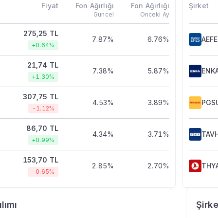
Fiyat
Fon Ağırlığı
Fon Ağırlığı
Şirket
Güncel
Önceki Ay
275,25 TL
7.87%
6.76%
AEF
+0.64%
21,74 TL
7.38%
5.87%
ENKA
+1.30%
307,75 TL
4.53%
3.89%
PGS
-1.12%
86,70 TL
4.34%
3.71%
TAV
+0.99%
153,70 TL
2.85%
2.70%
THY
-0.65%
lımı
Şirke