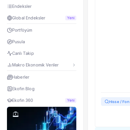
Taşınan Fonlar
Endeksler
Fiyat Endeks Değiş
Global Endeksler
Yeni
Portföyüm
Pusula
Canlı Takip
Makro Ekonomik Veriler
Haberler
Ekofin Blog
Ekofin 360
Yeni
Hisse / Fon 