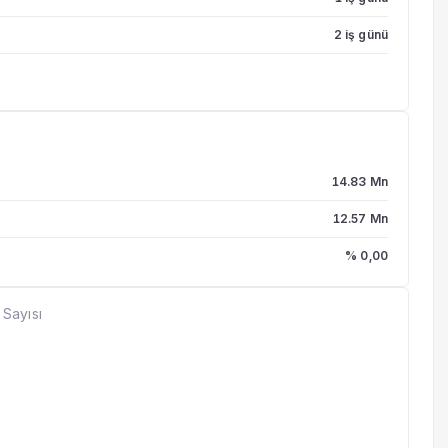
2 iş günü
14.83 Mn
12.57 Mn
% 0,00
 Sayısı