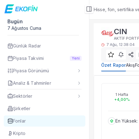
Hisse, fon, sertifika 
Bugün
Fon Detay
7 Ağustos Cuma
CIN
Özet Rapor
AKTİF PORTF
CIN yatırım fonu öze
7 Ağu, 12:38:04
Günlük Radar
Sık Sorulan Sorul
CIN fonu özet rapo
Piyasa Takvimi
Yeni
TEFAS CIN fonu içi
Özet Rapor
Akış
F
Piyasa Görünümü
Fon verileri hangi 
Fon fiyat, getiri ve
Analiz & Tahminler
CIN
CIN fonunu diğer fo
AKTİF PORTFÖ
Evet. Fon detay mod
1 Hafta
Sektörler
+4,00%
Fon Detay
— İlgili
Özet Rapor
Şirketler
Akış
Fonlar
En Yüksek:
Fon Portföyü
Rakip Analizi
Kripto
Fon İstatistikleri