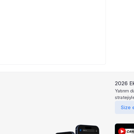
2026 Ek
Yatırım d
stratejiy
Size 