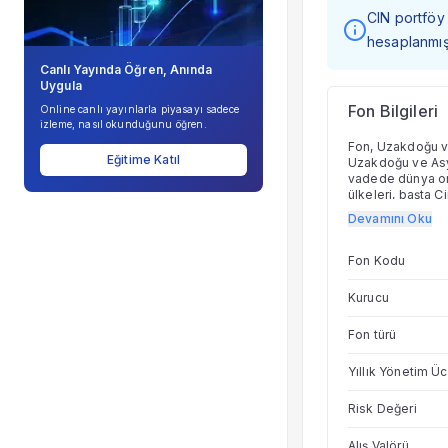
CIN portföy 
hesaplanmışt
Canlı Yayında Öğren, Anında
Uygula
Fon Bilgileri
Online canlı yayınlarla piyasayı sadece
izleme, nasıl okunduğunu öğren.
Fon, Uzakdoğu ve
Eğitime Katıl
Uzakdoğu ve Asya 
vadede dünya ort
ülkeleri, başta Ç
Tayland, Filipin
Devamını Oku
yapılabilir.
Fon Kodu
Kurucu
Fon türü
Yıllık Yönetim Üc
Risk Değeri
Alış Valörü