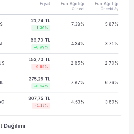
Fiyat
Fon Ağırlığı
Fon Ağırlığı
Güncel
Önceki Ay
21,74 TL
ES
7.38%
5.87%
+1.30%
86,70 TL
I
4.34%
3.71%
+0.99%
153,70 TL
US
2.85%
2.70%
-0.65%
275,25 TL
HL
7.87%
6.76%
+0.64%
307,75 TL
AO
4.53%
3.89%
-1.12%
t Dağılımı