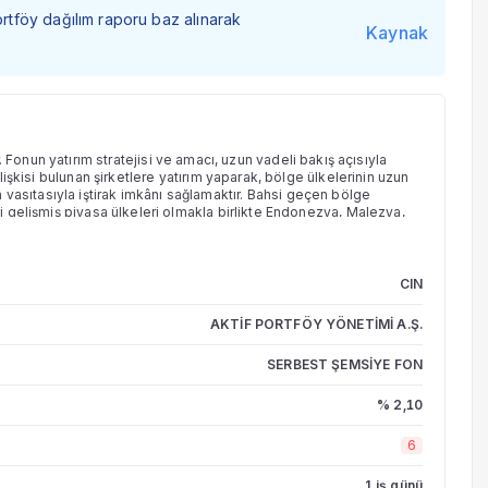
ortföy dağılım raporu baz alınarak
Kaynak
nun yatırım stratejisi ve amacı, uzun vadeli bakış açısıyla
ilişkisi bulunan şirketlere yatırım yaparak, bölge ülkelerinin uzun
vasıtasıyla iştirak imkânı sağlamaktır. Bahsi geçen bölge
bi gelişmiş piyasa ülkeleri olmakla birlikte Endonezya, Malezya,
şmeler göz önünde bulundurularak listeye eklemeler/çıkarmalar
CIN
AKTİF PORTFÖY YÖNETİMİ A.Ş.
SERBEST ŞEMSİYE FON
% 2,10
6
1 iş günü