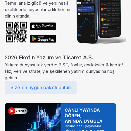
Temel analiz gücü ve yeni nesil
özelliklerle, piyasalar artık her an
elinin altında.
2026 Ekofin Yazılım ve Ticaret A.Ş.
Yatırım dünyası tek yerde: BIST, fonlar, endeksler & kripto!
Hız, veri ve stratejiyle şekillenen yatırım dünyasına hoş
geldin.
Size en uygun paketi bulun
CANLI YAYINDA
ÖĞREN,
ANINDA UYGULA
Online canlı yayınlarla
piyasayı sadece izleme,