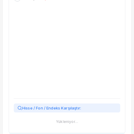
Taşınan Fonlar
Fiyat Endeks Değişimi
Hisse / Fon / Endeks Karşılaştır:
Yükleniyor…