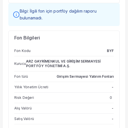
Bilgi: İlgili fon için portföy dağılım raporu
bulunamadı.
Fon Bilgileri
Fon Kodu
BYF
ARZ GAYRİMENKUL VE GİRİŞİM SERMAYESİ
Kurucu
PORTFÖY YÖNETİMİ A.Ş.
Fon türü
Girişim Sermayesi Yatırım Fonları
Yıllık Yönetim Ücreti
-
Risk Değeri
0
Alış Valörü
-
Satış Valörü
-