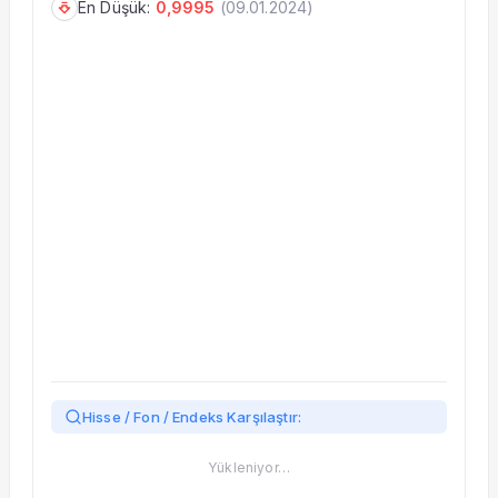
En Düşük:
0,9995
(
09.01.2024
)
Taşınan Fonlar
Fiyat Endeks Değişimi
Hisse / Fon / Endeks Karşılaştır:
Yükleniyor…