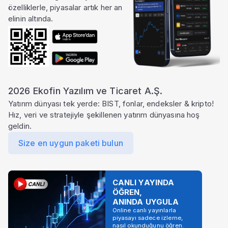
özelliklerle, piyasalar artık her an
elinin altında.
2026 Ekofin Yazılım ve Ticaret A.Ş.
Yatırım dünyası tek yerde: BIST, fonlar, endeksler & kripto!
Hız, veri ve stratejiyle şekillenen yatırım dünyasına hoş
geldin.
Size en uygun paketi bulun
CANLI YAYINDA
ÖĞREN,
ANINDA UYGULA
Online canlı yayınlarla
piyasayı sadece izleme,
nasıl okunduğunu öğren.