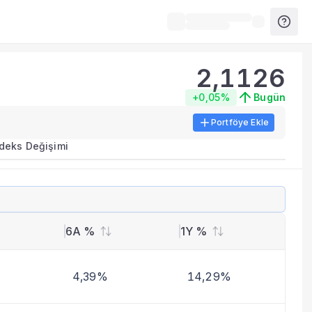
2,1126
+0,05%
Bugün
Portföye Ekle
ırma metrikleri listelenir.
ndeks Değişimi
erinde birleştirilir.
yla benzer fonları inceleyebilirsiniz.
6A %
1Y %
4,39%
14,29%