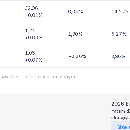
32,96
0,04%
14,27%
-0.01%
1,21
1,90%
5,27%
+0.06%
1,06
-0,26%
3,96%
+0.07%
ayıttan 1 ile 10 arasını gösteriyor.
2026 Ek
Yatırım d
stratejiy
Size 