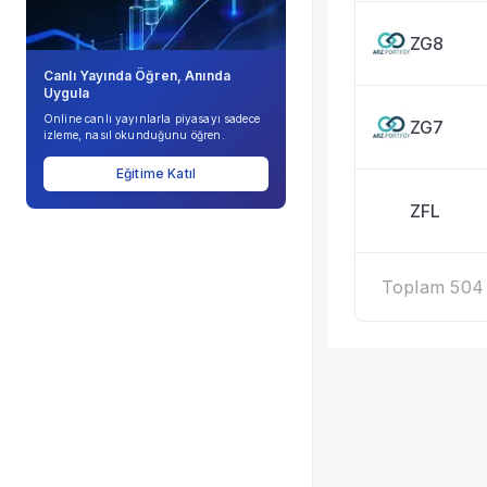
ZG8
Canlı Yayında Öğren, Anında
Uygula
Online canlı yayınlarla piyasayı sadece
ZG7
izleme, nasıl okunduğunu öğren.
Eğitime Katıl
ZFL
Toplam 504 k