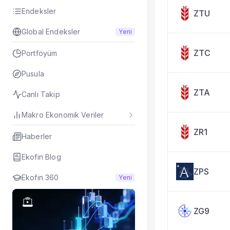
Taşınan Fonlar
Endeksler
ZTU
Fiyat Endeks Değiş
Global Endeksler
Yeni
ZTC
Portföyüm
Pusula
ZTA
Canlı Takip
Makro Ekonomik Veriler
ZR1
Haberler
Ekofin Blog
ZPS
Ekofin 360
Yeni
ZG9