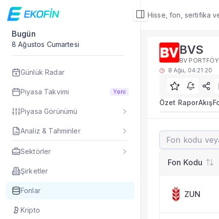
Hisse, fon, sertifika 
Bugün
Fon Detay
8 Ağustos Cumartesi
BVS
Rakip Analizi
BV PORTFÖY 
BVS benzer kategori
8 Ağu, 04:21:20
Günlük Radar
Sık Sorulan Sorul
BVS fonu rakip ana
Piyasa Takvimi
Yeni
TEFAS BVS fonu için
Özet Rapor
Akış
F
Piyasa Görünümü
Fon verileri hangi 
Fon fiyat, getiri ve
Analiz & Tahminler
BVS
BVS fonunu diğer fo
Evet. Fon detay mod
Sektörler
Fon Detay
— İlgili
Fon Kodu
Özet Rapor
Şirketler
Akış
Fonlar
ZUN
Fon Portföyü
Rakip Analizi
Kripto
Fon İstatistikleri