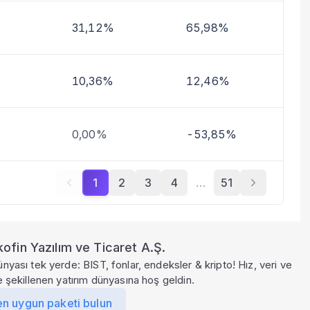
31,12%
65,98%
10,36%
12,46%
0,00%
-53,85%
1
2
3
4
…
51
ofin Yazılım ve Ticaret A.Ş.
ünyası tek yerde: BIST, fonlar, endeksler & kripto! Hız, veri ve
le şekillenen yatırım dünyasına hoş geldin.
en uygun paketi bulun