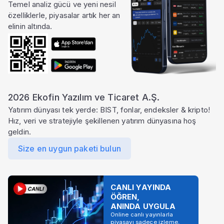
Temel analiz gücü ve yeni nesil
özelliklerle, piyasalar artık her an
elinin altında.
2026 Ekofin Yazılım ve Ticaret A.Ş.
Yatırım dünyası tek yerde: BIST, fonlar, endeksler & kripto!
Hız, veri ve stratejiyle şekillenen yatırım dünyasına hoş
geldin.
Size en uygun paketi bulun
CANLI YAYINDA
ÖĞREN,
ANINDA UYGULA
Online canlı yayınlarla
piyasayı sadece izleme,