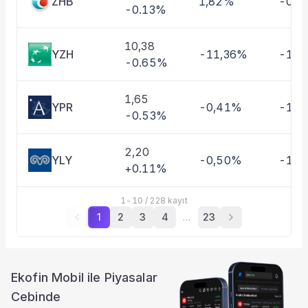
ZHB
1,82%
-0,4
-0.13%
10,38
YZH
-11,36%
-10,
-0.65%
1,65
YPR
-0,41%
-1,3
-0.53%
2,20
YLY
-0,50%
-11,
+0.11%
1
-
10
/
228
kayıt
1
2
3
4
…
23
Ekofin Mobil ile Piyasalar
Cebinde