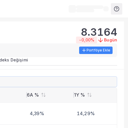
8.3164
-0,00%
Bugün
Portföye Ekle
ırma metrikleri listelenir.
ndeks Değişimi
erinde birleştirilir.
yla benzer fonları inceleyebilirsiniz.
6A %
1Y %
4,39%
14,29%