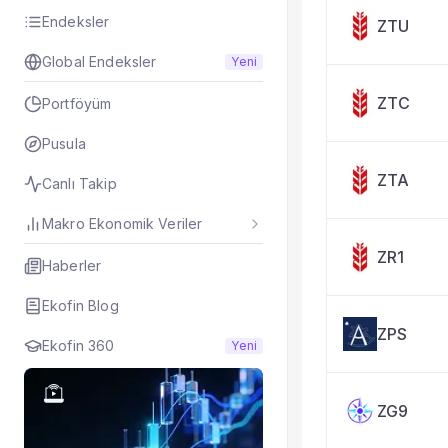
Taşınan Fonlar
Endeksler
ZTU
Fiyat Endeks Değiş
Global Endeksler
Yeni
ZTC
Portföyüm
Pusula
ZTA
Canlı Takip
Makro Ekonomik Veriler
ZR1
Haberler
Ekofin Blog
ZPS
Ekofin 360
Yeni
ZG9