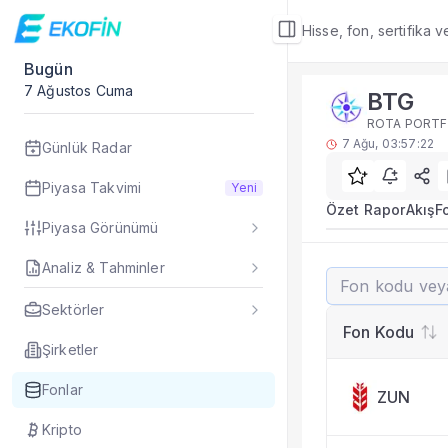
Hisse, fon, sertifika 
Bugün
Fon Detay
7 Ağustos Cuma
BTG
Rakip Analizi
ROTA PORTFÖ
BTG benzer kategori
7 Ağu, 03:57:22
Günlük Radar
Sık Sorulan Sorul
BTG fonu rakip ana
Piyasa Takvimi
Yeni
TEFAS BTG fonu için
Özet Rapor
Akış
F
Piyasa Görünümü
Fon verileri hangi 
Fon fiyat, getiri ve
Analiz & Tahminler
BTG
BTG fonunu diğer fo
Evet. Fon detay mod
Sektörler
Fon Detay
— İlgili
Fon Kodu
Özet Rapor
Şirketler
Akış
Fonlar
ZUN
Fon Portföyü
Rakip Analizi
Kripto
Fon İstatistikleri