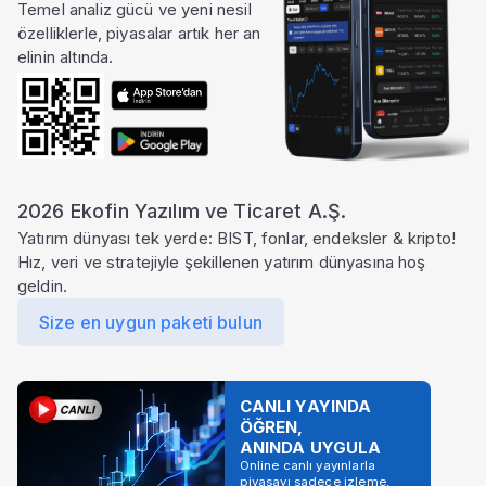
Temel analiz gücü ve yeni nesil
özelliklerle, piyasalar artık her an
elinin altında.
2026 Ekofin Yazılım ve Ticaret A.Ş.
Yatırım dünyası tek yerde: BIST, fonlar, endeksler & kripto!
Hız, veri ve stratejiyle şekillenen yatırım dünyasına hoş
geldin.
Size en uygun paketi bulun
CANLI YAYINDA
ÖĞREN,
ANINDA UYGULA
Online canlı yayınlarla
piyasayı sadece izleme,