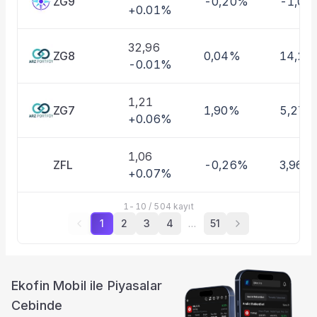
ZG9
-0,20%
-1,01
+0.01%
32,96
ZG8
0,04%
14,27
-0.01%
1,21
ZG7
1,90%
5,27%
+0.06%
1,06
ZFL
-0,26%
3,96%
+0.07%
1
-
10
/
504
kayıt
1
2
3
4
…
51
Ekofin Mobil ile Piyasalar
Cebinde