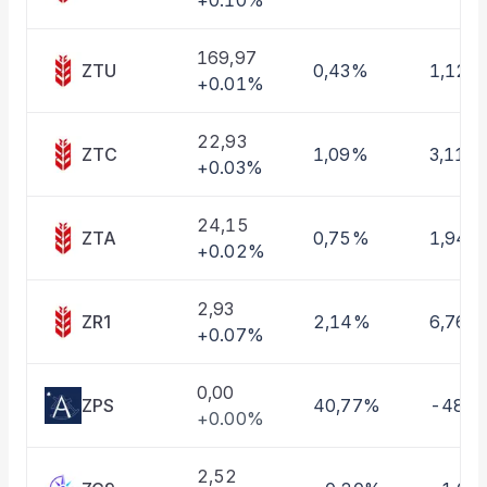
+0.10%
Taşınan Fonlar
Fiyat Endeks Değişimi
169,97
ZTU
0,43%
1,12%
+0.01%
22,93
ZTC
1,09%
3,11%
+0.03%
24,15
ZTA
0,75%
1,94%
+0.02%
2,93
ZR1
2,14%
6,76%
+0.07%
0,00
ZPS
40,77%
-48,
+0.00%
2,52