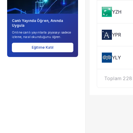
YZH
Canlı Yayında Öğren, Anında
Uygula
Online canlı yayınlarla piyasayı sadece
YPR
izleme, nasıl okunduğunu öğren.
Eğitime Katıl
YLY
Toplam 228 k