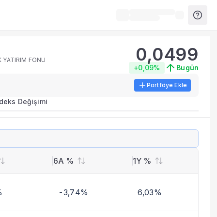
0,0499
K YATIRIM FONU
+0,09%
Bugün
Portföye Ekle
ırma metrikleri listelenir.
ndeks Değişimi
erinde birleştirilir.
yla benzer fonları inceleyebilirsiniz.
6A %
1Y %
%
-3,74%
6,03%