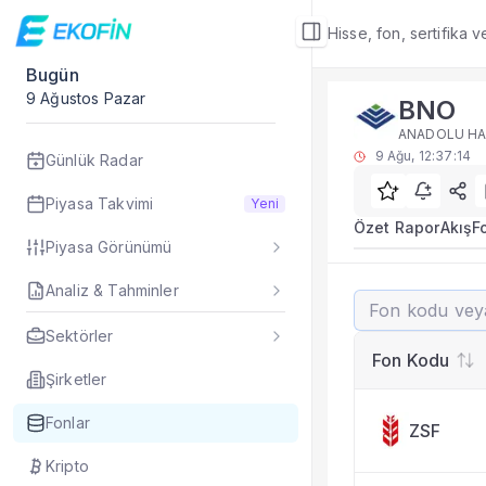
Hisse, fon, sertifika 
Bugün
Fon Detay
9 Ağustos Pazar
BNO
Rakip Analizi
ANADOLU HAY
BNO benzer kategori
9 Ağu, 12:37:14
Günlük Radar
Sık Sorulan Sorul
BNO fonu rakip ana
Piyasa Takvimi
Yeni
TEFAS BNO fonu için
Özet Rapor
Akış
F
Piyasa Görünümü
Fon verileri hangi 
Fon fiyat, getiri ve
Analiz & Tahminler
BNO
BNO fonunu diğer fo
Evet. Fon detay mod
Sektörler
Fon Detay
— İlgili
Fon Kodu
Özet Rapor
Şirketler
Akış
Fonlar
ZSF
Fon Portföyü
Rakip Analizi
Kripto
Fon İstatistikleri