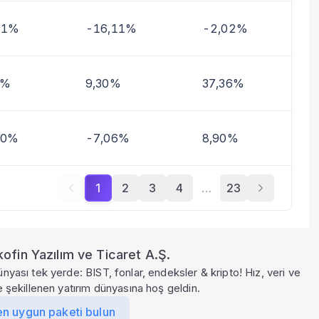
41%
-16,11%
-2,02%
7%
9,30%
37,36%
70%
-7,06%
8,90%
1
2
3
4
…
23
ofin Yazılım ve Ticaret A.Ş.
ünyası tek yerde: BIST, fonlar, endeksler & kripto! Hız, veri ve
le şekillenen yatırım dünyasına hoş geldin.
en uygun paketi bulun