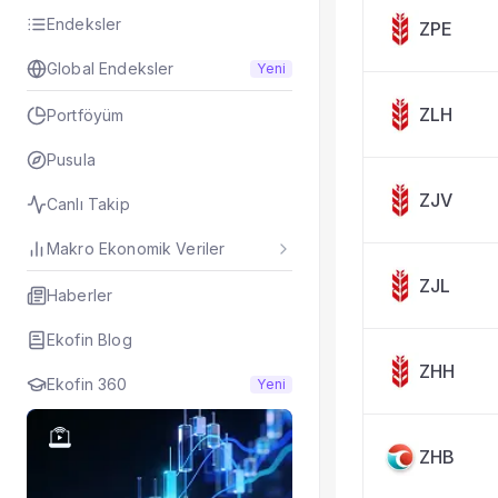
Taşınan Fonlar
Endeksler
ZPE
Fiyat Endeks Değiş
Global Endeksler
Yeni
ZLH
Portföyüm
Pusula
ZJV
Canlı Takip
Makro Ekonomik Veriler
ZJL
Haberler
Ekofin Blog
ZHH
Ekofin 360
Yeni
ZHB