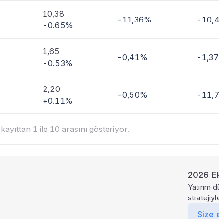
10,38
-11,36%
-10,
-0.65%
1,65
-0,41%
-1,3
-0.53%
2,20
-0,50%
-11,
+0.11%
ayıttan 1 ile 10 arasını gösteriyor.
2026 Ek
Yatırım d
stratejiy
Size 