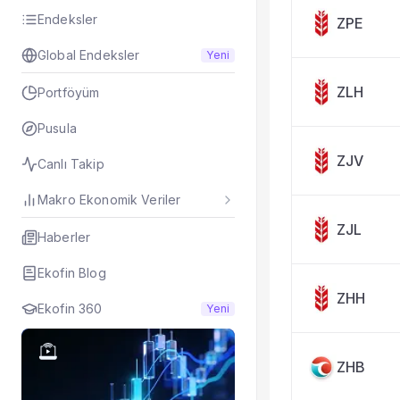
Endeksler
ZPE
Global Endeksler
Yeni
ZLH
Portföyüm
Pusula
ZJV
Canlı Takip
Makro Ekonomik Veriler
ZJL
Haberler
Ekofin Blog
ZHH
Ekofin 360
Yeni
ZHB