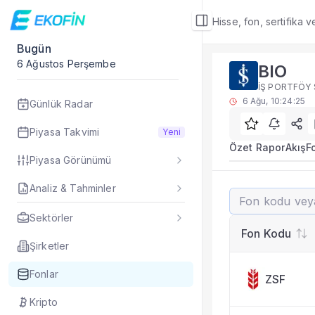
Hisse, fon, sertifika 
Bugün
Fon Detay
6 Ağustos Perşembe
BIO
Yatırım fonu detay,
İŞ PORTFÖY 
Alt Bölümler
6 Ağu, 10:24:25
Günlük Radar
Özet Rapor
Akış
Piyasa Takvimi
Yeni
Fon Portföyü
Özet Rapor
Akış
F
Piyasa Görünümü
Rakip Analizi
Fon İstatistikleri
Analiz & Tahminler
BIO
Taşınan Fonlar
Fiyat Endeks Değiş
Sektörler
Rakip Analizi
Fon Kodu
BIO benzer fonlarla
Şirketler
Fonlar
ZSF
Kripto