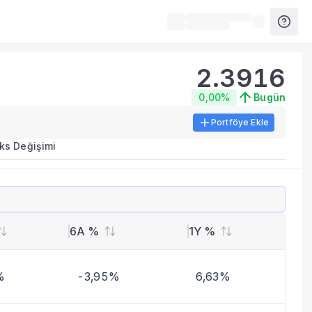
2.3916
0,00%
Bugün
Portföye Ekle
ks Değişimi
6A %
1Y %
%
-3,95%
6,63%