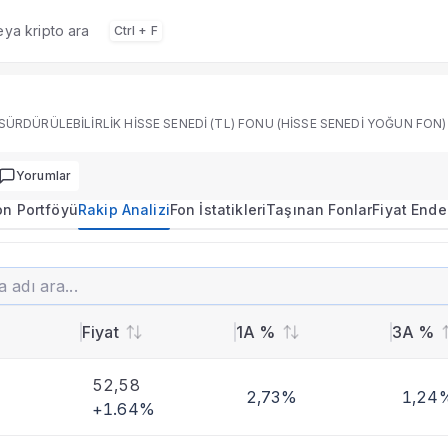
veya kripto ara
Ctrl + F
 portföy dağılımı, performans ve rakip analizi.
SÜRDÜRÜLEBİLİRLİK HİSSE SENEDİ (TL) FONU (HİSSE SENEDİ YOĞUN FON)
Yorumlar
on Portföyü
Rakip Analizi
Fon İstatikleri
Taşınan Fonlar
Fiyat Ende
2.3916
0,00%
İŞ PORTFÖY SÜRDÜRÜLEBİLİRLİK HİSSE SENEDİ (TL) FONU (HİSSE SENEDİ YOĞUN FON)
imi
Fiyat
1A %
3A %
 karşılaştırmalı analiz.
52,58
2,73%
1,24
+1.64%