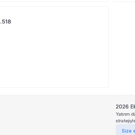
.518
2026 Ek
Yatırım d
stratejiy
Size 