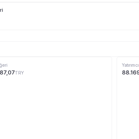
ri
ğeri
Yatırımcı
187,07
88.16
TRY