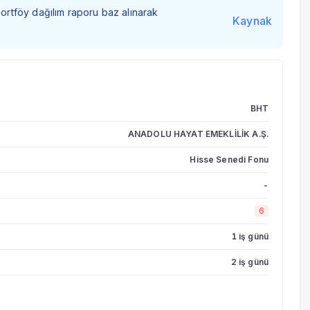
portföy dağılım raporu baz alınarak
Kaynak
BHT
ANADOLU HAYAT EMEKLİLİK A.Ş.
Hisse Senedi Fonu
-
6
1 iş günü
2 iş günü