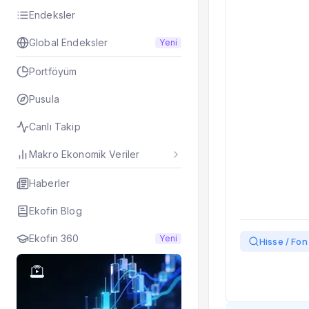
Taşınan Fonlar
Endeksler
Fiyat Endeks Değiş
Global Endeksler
Yeni
Portföyüm
Pusula
Canlı Takip
Makro Ekonomik Veriler
Haberler
Ekofin Blog
Ekofin 360
Yeni
Hisse / Fon 