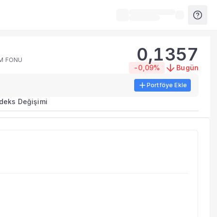
0,1357
IM FONU
-0,09%
Bugün
Portföye Ekle
ma metrikleri listelenir.
ndeks Değişimi
erinde birleştirilir.
yla benzer fonları inceleyebilirsiniz.