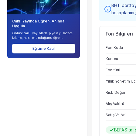
BHT portföy 
hesaplanmışt
Canlı Yayında Öğren, Anında
Uygula
Fon Bilgileri
Online canlı yayınlarla piyasayı sadece
izleme, nasıl okunduğunu öğren.
Fon Kodu
Eğitime Katıl
Kurucu
Fon türü
Yıllık Yönetim Üc
Risk Değeri
Alış Valörü
Satış Valörü
BEFAS'ta i