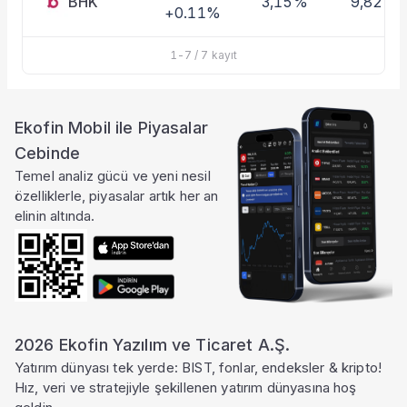
BHK
3,15%
9,82%
+0.11%
1
-
7
/
7
kayıt
Ekofin Mobil ile Piyasalar
Cebinde
Temel analiz gücü ve yeni nesil
özelliklerle, piyasalar artık her an
elinin altında.
2026 Ekofin Yazılım ve Ticaret A.Ş.
Yatırım dünyası tek yerde: BIST, fonlar, endeksler & kripto!
Hız, veri ve stratejiyle şekillenen yatırım dünyasına hoş