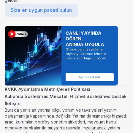
geldin.
Size en uygun paketi bulun
CANLI YAYINDA
ÖĞREN,
ANINDA UYGULA
Online canlı yayınlarla
piyasayı sadece izleme,
nasıl okunduğunu öğren.
Eğitime Katıl
KVKK Aydınlatma Metni
Çerez Politikası
Kullanıcı Sözleşmesi
Mesafeli Hizmet Sözleşmesi
Destek
İletişim
Burada yer alan yatırım bilgi, yorum ve tavsiyeleri yatırım
danışmanlığı kapsamında değildir. Yatırım danışmanlığı hizmeti;
aracı kurumlar, portföy yönetim şirketleri, mevduat kabul
etmeyen bankalar ile müşteri arasında imzalanacak yatırım