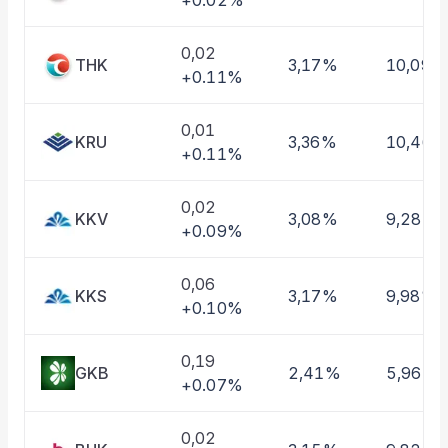
+0.02%
Taşınan Fonlar
Fiyat Endeks Değişimi
0,02
THK
3,17%
10,09%
+0.11%
0,01
KRU
3,36%
10,46%
+0.11%
0,02
KKV
3,08%
9,28%
+0.09%
0,06
KKS
3,17%
9,98%
+0.10%
0,19
GKB
2,41%
5,96%
+0.07%
0,02