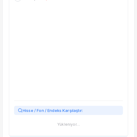
Taşınan Fonlar
Fiyat Endeks Değişimi
Hisse / Fon / Endeks Karşılaştır:
Yükleniyor…