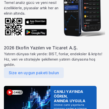
Temel analiz gücü ve yeni nesil
özelliklerle, piyasalar artık her an
elinin altında.
2026 Ekofin Yazılım ve Ticaret A.Ş.
Yatırım dünyası tek yerde: BIST, fonlar, endeksler & kripto!
Hız, veri ve stratejiyle şekillenen yatırım dünyasına hoş
geldin.
Size en uygun paketi bulun
CANLI YAYINDA
ÖĞREN,
ANINDA UYGULA
Online canlı yayınlarla
piyasayı sadece izleme,