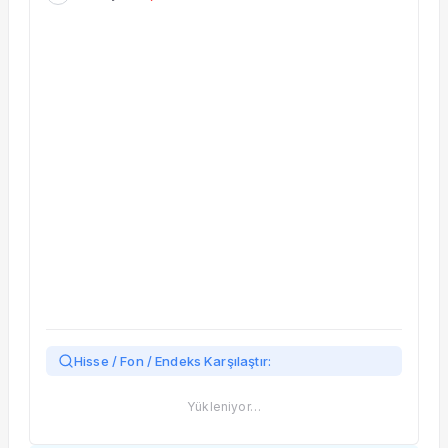
Taşınan Fonlar
Fiyat Endeks Değişimi
Hisse / Fon / Endeks Karşılaştır:
Yükleniyor…