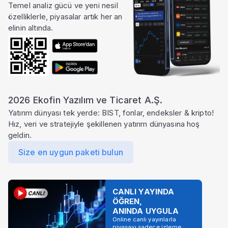
Temel analiz gücü ve yeni nesil
özelliklerle, piyasalar artık her an
elinin altında.
2026 Ekofin Yazılım ve Ticaret A.Ş.
Yatırım dünyası tek yerde: BIST, fonlar, endeksler & kripto!
Hız, veri ve stratejiyle şekillenen yatırım dünyasına hoş
geldin.
Size en uygun paketi bulun
CANLI YAYINDA
ÖĞREN,
ANINDA UYGULA
Online canlı yayınlarla
piyasayı sadece izleme,