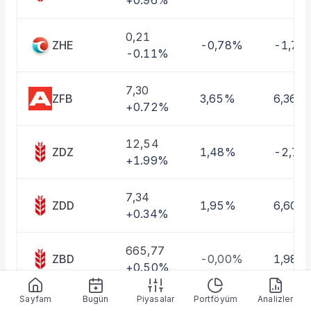
+0.96%
Taşınan Fonlar
Fiyat Endeks Değişimi
0,21
ZHE
-0,78%
-1,78
-0.11%
7,30
ZFB
3,65%
6,36%
+0.72%
12,54
ZDZ
1,48%
-2,74
+1.99%
7,34
ZDD
1,95%
6,60%
+0.34%
665,77
ZBD
-0,00%
1,98%
+0.50%
Sayfam
Bugün
Piyasalar
Portföyüm
Analizler
0,96