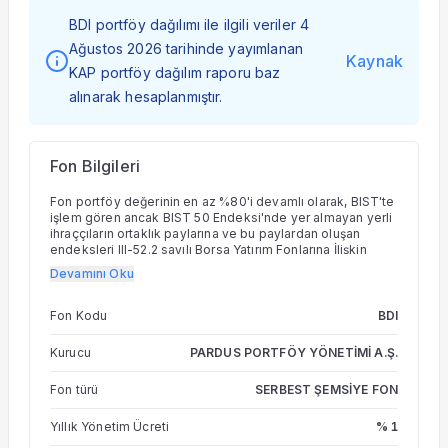
BDI portföy dağılımı ile ilgili veriler 4
Ağustos 2026 tarihinde yayımlanan
Kaynak
KAP portföy dağılım raporu baz
alınarak hesaplanmıştır.
Fon Bilgileri
Fon portföy değerinin en az %80'i devamlı olarak, BIST'te
işlem gören ancak BIST 50 Endeksi'nde yer almayan yerli
ihraççıların ortaklık paylarına ve bu paylardan oluşan
endeksleri III-52.2 sayılı Borsa Yatırım Fonlarına İlişkin
Esaslar Tebliği'nin 5. maddesinin dördüncü fıkrasının (a)
Devamını Oku
bendi kapsamında takip etmek üzere kurulan yerli borsa
yatırım fonları katılma paylarına yatırılır.
Fon Kodu
BDI
Kurucu
PARDUS PORTFÖY YÖNETİMİ A.Ş.
Fon türü
SERBEST ŞEMSİYE FON
Yıllık Yönetim Ücreti
% 1