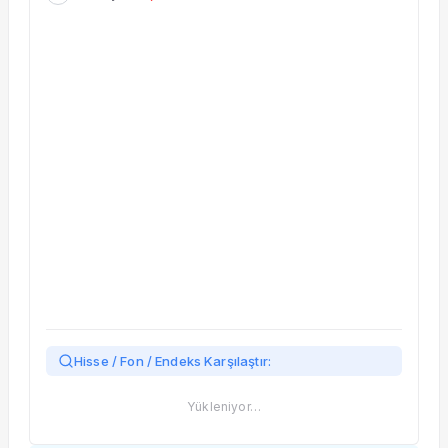
Taşınan Fonlar
Fiyat Endeks Değişimi
Hisse / Fon / Endeks Karşılaştır:
Yükleniyor…