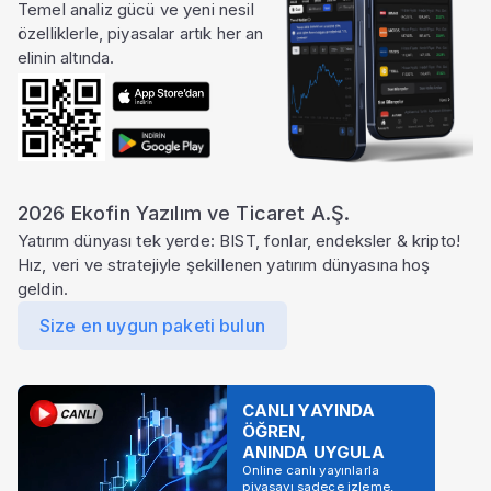
Temel analiz gücü ve yeni nesil
özelliklerle, piyasalar artık her an
elinin altında.
2026 Ekofin Yazılım ve Ticaret A.Ş.
Yatırım dünyası tek yerde: BIST, fonlar, endeksler & kripto!
Hız, veri ve stratejiyle şekillenen yatırım dünyasına hoş
geldin.
Size en uygun paketi bulun
CANLI YAYINDA
ÖĞREN,
ANINDA UYGULA
Online canlı yayınlarla
piyasayı sadece izleme,