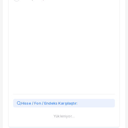
Taşınan Fonlar
Fiyat Endeks Değişimi
Hisse / Fon / Endeks Karşılaştır:
Yükleniyor…