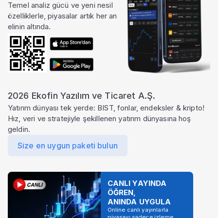
Temel analiz gücü ve yeni nesil
özelliklerle, piyasalar artık her an
elinin altında.
2026 Ekofin Yazılım ve Ticaret A.Ş.
Yatırım dünyası tek yerde: BIST, fonlar, endeksler & kripto!
Hız, veri ve stratejiyle şekillenen yatırım dünyasına hoş
geldin.
Size en uygun paketi bulun
CANLI YAYINDA
ÖĞREN,
ANINDA UYGULA
Online canlı yayınlarla
piyasayı sadece izleme,