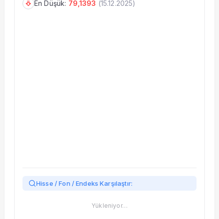
En Düşük:
79,1393
(
15.12.2025
)
Taşınan Fonlar
Fiyat Endeks Değişimi
Hisse / Fon / Endeks Karşılaştır:
Yükleniyor…