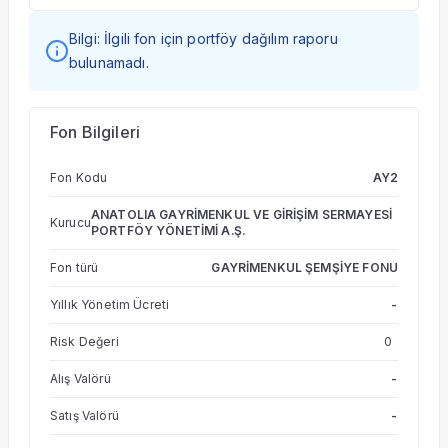
Bilgi: İlgili fon için portföy dağılım raporu
bulunamadı.
Fon Bilgileri
Fon Kodu
AY2
ANATOLIA GAYRİMENKUL VE GİRİŞİM SERMAYESİ
Kurucu
PORTFÖY YÖNETİMİ A.Ş.
Fon türü
GAYRİMENKUL ŞEMŞİYE FONU
Yıllık Yönetim Ücreti
-
Risk Değeri
0
Alış Valörü
-
Satış Valörü
-