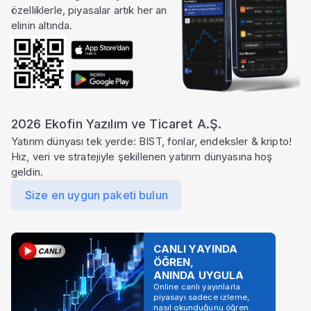
özelliklerle, piyasalar artık her an
elinin altında.
2026 Ekofin Yazılım ve Ticaret A.Ş.
Yatırım dünyası tek yerde: BIST, fonlar, endeksler & kripto!
Hız, veri ve stratejiyle şekillenen yatırım dünyasına hoş
geldin.
Size en uygun paketi bulun
CANLI YAYINDA
ÖĞREN,
ANINDA UYGULA
Online canlı yayınlarla
piyasayı sadece izleme,
nasıl okunduğunu öğren.