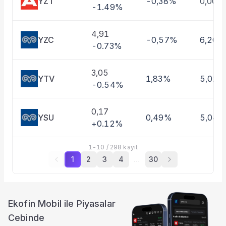
YZT
-0,38%
0,00%
-1.49%
4,91
YZC
-0,57%
6,20%
-0.73%
3,05
YTV
1,83%
5,01%
-0.54%
0,17
YSU
0,49%
5,04
+0.12%
1
-
10
/
298
kayıt
1
2
3
4
…
30
Ekofin Mobil ile Piyasalar
Cebinde