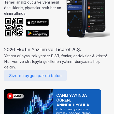
Temel analiz gücü ve yeni nesil
özelliklerle, piyasalar artık her an
elinin altında.
2026 Ekofin Yazılım ve Ticaret A.Ş.
Yatırım dünyası tek yerde: BIST, fonlar, endeksler & kripto!
Hız, veri ve stratejiyle şekillenen yatırım dünyasına hoş
geldin.
Size en uygun paketi bulun
CANLI YAYINDA
ÖĞREN,
ANINDA UYGULA
Online canlı yayınlarla
piyasayı sadece izleme,