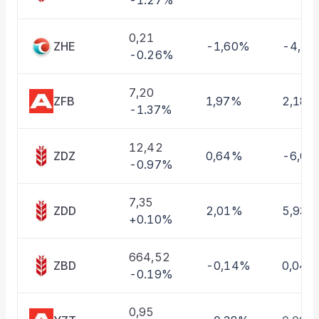
-1.27%
Taşınan Fonlar
Fiyat Endeks Değişimi
0,21
ZHE
-1,60%
-4,1
-0.26%
7,20
ZFB
1,97%
2,18%
-1.37%
12,42
ZDZ
0,64%
-6,0
-0.97%
7,35
ZDD
2,01%
5,93%
+0.10%
664,52
ZBD
-0,14%
0,04%
-0.19%
0,95