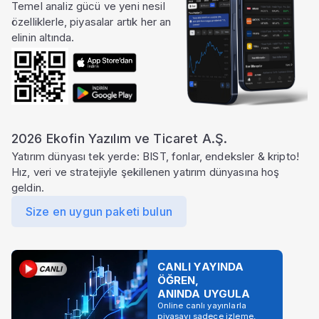
Temel analiz gücü ve yeni nesil
özelliklerle, piyasalar artık her an
elinin altında.
2026 Ekofin Yazılım ve Ticaret A.Ş.
Yatırım dünyası tek yerde: BIST, fonlar, endeksler & kripto!
Hız, veri ve stratejiyle şekillenen yatırım dünyasına hoş
geldin.
Size en uygun paketi bulun
CANLI YAYINDA
ÖĞREN,
ANINDA UYGULA
Online canlı yayınlarla
piyasayı sadece izleme,