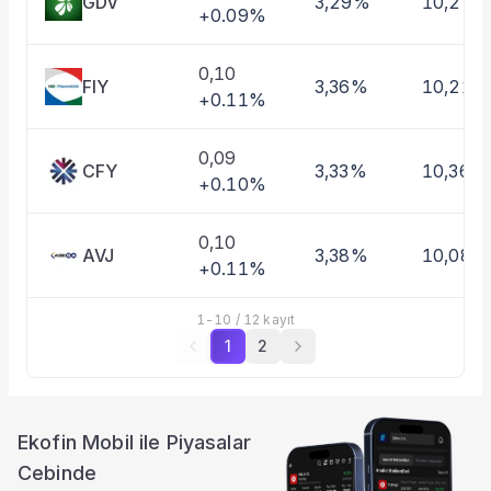
GDV
3,29%
10,27%
+0.09%
0,10
FIY
3,36%
10,21%
+0.11%
0,09
CFY
3,33%
10,36%
+0.10%
0,10
AVJ
3,38%
10,08%
+0.11%
1
-
10
/
12
kayıt
1
2
Ekofin Mobil ile Piyasalar
Cebinde