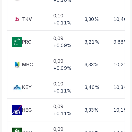
+0.10%
Taşınan Fonlar
Fiyat Endeks Değişimi
0,10
TKV
3,30%
10,46%
+0.11%
0,09
PRC
3,21%
9,88%
+0.09%
0,09
MHC
3,33%
10,22%
+0.09%
0,10
KEY
3,46%
10,34%
+0.11%
0,09
HEG
3,33%
10,15%
+0.11%
0,09