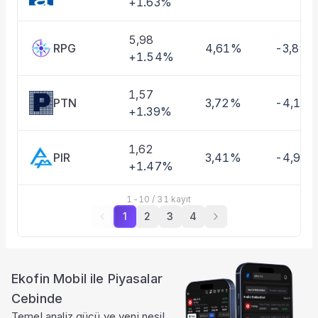
+1.63%
5,98
RPG
4,61%
-3,89%
+1.54%
1,57
PTN
3,72%
-4,19
+1.39%
1,62
PIR
3,41%
-4,94
+1.47%
1
-
10
/
31
kayıt
1
2
3
4
Ekofin Mobil ile Piyasalar
Cebinde
Temel analiz gücü ve yeni nesil