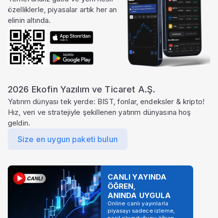
özelliklerle, piyasalar artık her an
elinin altında.
2026 Ekofin Yazılım ve Ticaret A.Ş.
Yatırım dünyası tek yerde: BIST, fonlar, endeksler & kripto!
Hız, veri ve stratejiyle şekillenen yatırım dünyasına hoş
geldin.
Size en uygun paketi bulun
CANLI YAYINDA
ÖĞREN,
ANINDA UYGULA
Online canlı yayınlarla
piyasayı sadece izleme,