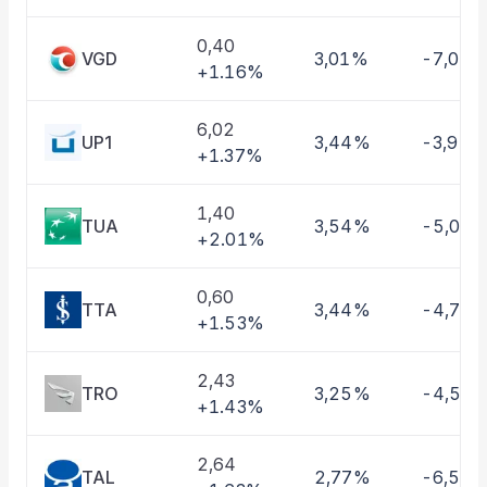
Taşınan Fonlar
Fiyat Endeks Değişimi
0,40
VGD
3,01%
-7,06
+1.16%
6,02
UP1
3,44%
-3,94
+1.37%
1,40
TUA
3,54%
-5,09
+2.01%
0,60
TTA
3,44%
-4,76
+1.53%
2,43
TRO
3,25%
-4,54
+1.43%
2,64
TAL
2,77%
-6,58