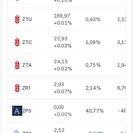
+0.10%
Taşınan Fonlar
Fiyat Endeks Değişimi
169,97
ZTU
0,43%
1,12%
+0.01%
22,93
ZTC
1,09%
3,11%
+0.03%
24,15
ZTA
0,75%
1,94%
+0.02%
2,93
ZR1
2,14%
6,76%
+0.07%
0,00
ZPS
40,77%
-48,
+0.00%
2,52