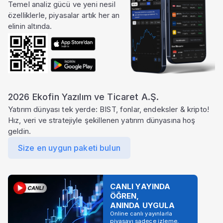
Temel analiz gücü ve yeni nesil
özelliklerle, piyasalar artık her an
elinin altında.
2026 Ekofin Yazılım ve Ticaret A.Ş.
Yatırım dünyası tek yerde: BIST, fonlar, endeksler & kripto!
Hız, veri ve stratejiyle şekillenen yatırım dünyasına hoş
geldin.
Size en uygun paketi bulun
CANLI YAYINDA
ÖĞREN,
ANINDA UYGULA
Online canlı yayınlarla
piyasayı sadece izleme,