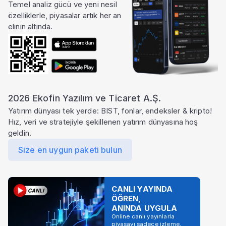
Temel analiz gücü ve yeni nesil
özelliklerle, piyasalar artık her an
elinin altında.
2026 Ekofin Yazılım ve Ticaret A.Ş.
Yatırım dünyası tek yerde: BIST, fonlar, endeksler & kripto!
Hız, veri ve stratejiyle şekillenen yatırım dünyasına hoş
geldin.
Size en uygun paketi bulun
CANLI YAYINDA
ÖĞREN,
ANINDA UYGULA
Online canlı yayınlarla
piyasayı sadece izleme,