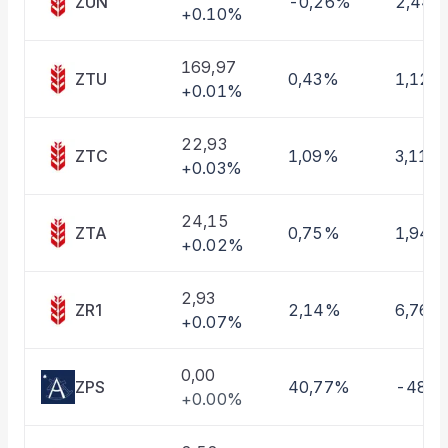
ZUN
-0,26%
2,44
+0.10%
Taşınan Fonlar
Fiyat Endeks Değişimi
169,97
ZTU
0,43%
1,12%
+0.01%
22,93
ZTC
1,09%
3,11%
+0.03%
24,15
ZTA
0,75%
1,94%
+0.02%
2,93
ZR1
2,14%
6,76%
+0.07%
0,00
ZPS
40,77%
-48,
+0.00%