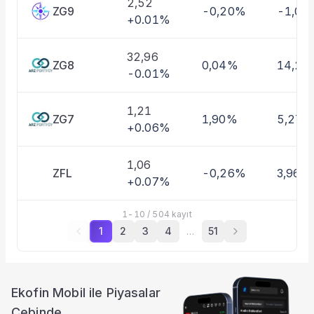
2,52
ZG9
-0,20%
-1,01
+0.01%
32,96
ZG8
0,04%
14,27
-0.01%
1,21
ZG7
1,90%
5,27%
+0.06%
1,06
ZFL
-0,26%
3,96%
+0.07%
1
-
10
/
504
kayıt
1
2
3
4
…
51
Ekofin Mobil ile Piyasalar
Cebinde