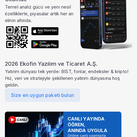
Temel analiz gücü ve yeni nesil
özelliklerle, piyasalar artık her an
elinin altında.
2026 Ekofin Yazılım ve Ticaret A.Ş.
Yatırım dünyası tek yerde: BIST, fonlar, endeksler & kripto!
Hız, veri ve stratejiyle şekillenen yatırım dünyasına hoş
geldin.
Size en uygun paketi bulun
CANLI YAYINDA
ÖĞREN,
ANINDA UYGULA
Online canlı yayınlarla