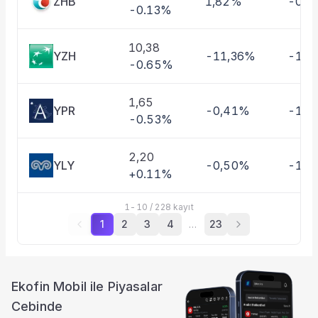
ZHB
1,82%
-0,4
-0.13%
10,38
YZH
-11,36%
-10,
-0.65%
1,65
YPR
-0,41%
-1,3
-0.53%
2,20
YLY
-0,50%
-11,
+0.11%
1
-
10
/
228
kayıt
1
2
3
4
…
23
Ekofin Mobil ile Piyasalar
Cebinde