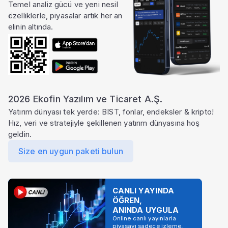
Temel analiz gücü ve yeni nesil
özelliklerle, piyasalar artık her an
elinin altında.
2026 Ekofin Yazılım ve Ticaret A.Ş.
Yatırım dünyası tek yerde: BIST, fonlar, endeksler & kripto!
Hız, veri ve stratejiyle şekillenen yatırım dünyasına hoş
geldin.
Size en uygun paketi bulun
CANLI YAYINDA
ÖĞREN,
ANINDA UYGULA
Online canlı yayınlarla
piyasayı sadece izleme,