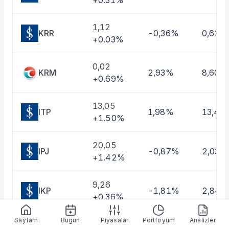
+0.31%
Taşınan Fonlar
Fiyat Endeks Değişimi
1,12
KRR
-0,36%
0,61%
+0.03%
0,02
KRM
2,93%
8,60%
+0.69%
13,05
ITP
1,98%
13,46
+1.50%
20,05
IPJ
-0,87%
2,03%
+1.42%
9,26
IKP
-1,81%
2,84%
+0.36%
Sayfam
Bugün
Piyasalar
Portföyüm
Analizler
9,75